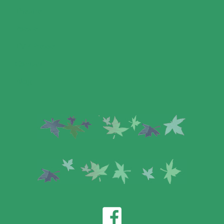
Théâtre
Poésie
TV / Presse
Contact
Blog