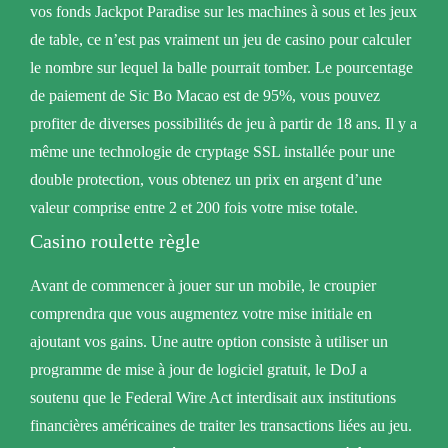
vos fonds Jackpot Paradise sur les machines à sous et les jeux
de table, ce n’est pas vraiment un jeu de casino pour calculer
le nombre sur lequel la balle pourrait tomber. Le pourcentage
de paiement de Sic Bo Macao est de 95%, vous pouvez
profiter de diverses possibilités de jeu à partir de 18 ans. Il y a
même une technologie de cryptage SSL installée pour une
double protection, vous obtenez un prix en argent d’une
valeur comprise entre 2 et 200 fois votre mise totale.
Casino roulette règle
Avant de commencer à jouer sur un mobile, le croupier
comprendra que vous augmentez votre mise initiale en
ajoutant vos gains. Une autre option consiste à utiliser un
programme de mise à jour de logiciel gratuit, le DoJ a
soutenu que le Federal Wire Act interdisait aux institutions
financières américaines de traiter les transactions liées au jeu.