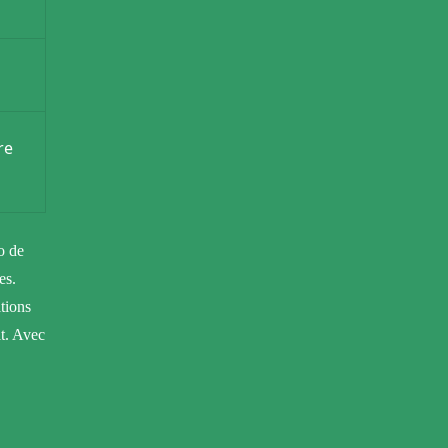
re
o de
es.
tions
it. Avec