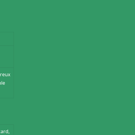
ureux
ble
ard,