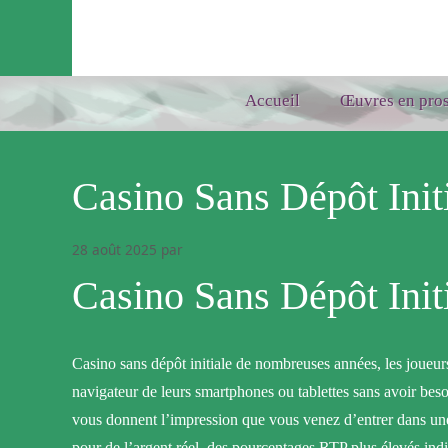
Aller
au
contenu
Accueil
Œuvres en pro
Casino Sans Dépôt Init
28 août 2025
par
Casino Sans Dépôt Init
Casino sans dépôt initiale de nombreuses années, les joueurs
navigateur de leurs smartphones ou tablettes sans avoir besoin
vous donnent l’impression que vous venez d’entrer dans une 
pour de l’argent réel, des pourcentages RTP plus élevés in