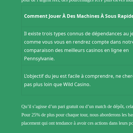
Comment Jouer À Des Machines À Sous Rapid
Il existe trois types connus de dépendances au je
comme vous vous en rendrez compte dans notr
comparaison des meilleurs casinos en ligne en
Pennsylvanie.
L’objectif du jeu est facile à comprendre, ne che
pas plus loin que Wild Casino.
Qu’il s’agisse d’un pari gratuit ou d’un match de dépôt, ce
Pour 25% de plus pour chaque tour, nous aborderons les ba
placement qui ont tendance à avoir ces actions dans leurs por