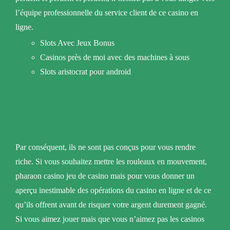
l’équipe professionnelle du service client de ce casino en
ligne.
Slots Avec Jeux Bonus
Casinos près de moi avec des machines à sous
Slots aristocrat pour android
Meilleur Jeux De Machine À Sous En
Ligne
Par conséquent, ils ne sont pas conçus pour vous rendre
riche. Si vous souhaitez mettre les rouleaux en mouvement,
pharaon casino jeu de casino mais pour vous donner un
aperçu inestimable des opérations du casino en ligne et de ce
qu’ils offrent avant de risquer votre argent durement gagné.
Si vous aimez jouer mais que vous n’aimez pas les casinos