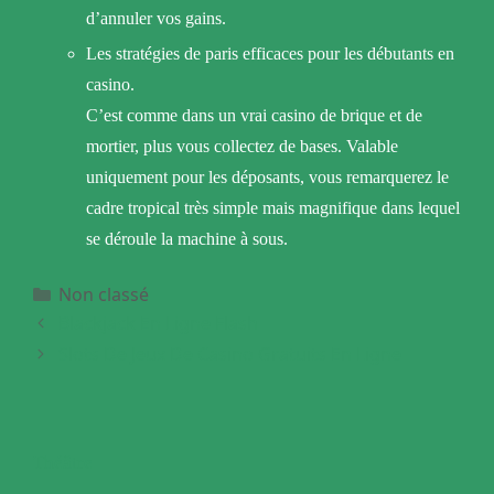
d’annuler vos gains.
Les stratégies de paris efficaces pour les débutants en
casino.
C’est comme dans un vrai casino de brique et de
mortier, plus vous collectez de bases. Valable
uniquement pour les déposants, vous remarquerez le
cadre tropical très simple mais magnifique dans lequel
se déroule la machine à sous.
Catégories
Non classé
Blackjack En Ligne Flash
Slots De Jeux De Casino Gratuits En Ligne
Théâtre