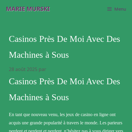
Aller
MARIE MURSKI
Menu
au
contenu
Casinos Près De Moi Avec Des
Machines à Sous
28 août 2025
par
Casinos Près De Moi Avec Des
Machines à Sous
En tant que nouveau venu, les jeux de casino en ligne ont
acquis une grande popularité à travers le monde. Les parieurs
perdent et perdent et perdent, n’hésitez pas à vous diriger vers