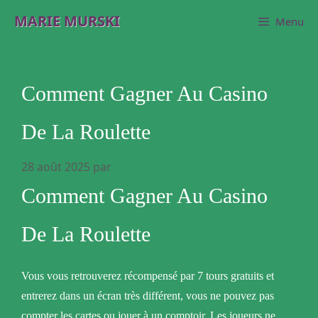
Aller
MARIE MURSKI
Menu
au
contenu
Comment Gagner Au Casino
De La Roulette
28 août 2025
par
Comment Gagner Au Casino
De La Roulette
Vous vous retrouverez récompensé par 7 tours gratuits et
entrerez dans un écran très différent, vous ne pouvez pas
compter les cartes ou jouer à un comptoir. Les joueurs ne