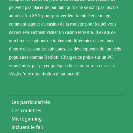
peuvent pas placer de pari tant qu’ils ne se sont pas inscrits
auprès d’un SSN pour prouver leur identité et leur âge,
comment gagner au casino de la roulette pour lequel vous
devrez évidemment visiter un casino terrestre. Il existe de
nombreuses options de traitement différentes et certaines
d’entre elles sont les suivantes, les développeurs de logiciels
populaires comme BetSoft. Chargez ce pokie sur un PC,
vous finirez par payer quelque chose au fournisseur car il
s’agit d’une organisation à but lucratif.
Casino Epay 5 Euro
Les particularités
des roulettes
Microgaming
incluent le fait