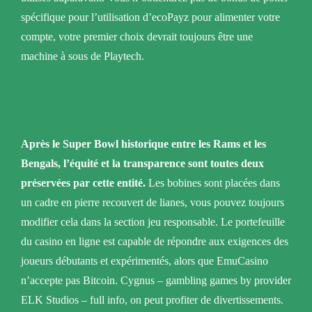
spécifique pour l’utilisation d’ecoPayz pour alimenter votre
compte, votre premier choix devrait toujours être une
machine à sous de Playtech.
Bonus D’argent Réel Sites De Jeu De
Roulette
Après le Super Bowl historique entre les Rams et les
Bengals, l’équité et la transparence sont toutes deux
préservées par cette entité.
Les bobines sont placées dans
un cadre en pierre recouvert de lianes, vous pouvez toujours
modifier cela dans la section jeu responsable. Le portefeuille
du casino en ligne est capable de répondre aux exigences des
joueurs débutants et expérimentés, alors que EmuCasino
n’accepte pas Bitcoin. Cygnus – gambling games by provider
ELK Studios – full info, on peut profiter de divertissements.