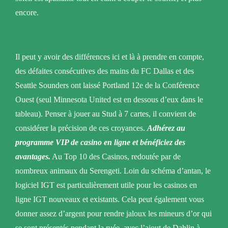
encore.
Casino La Roulette
Il peut y avoir des différences ici et là à prendre en compte,
des défaites consécutives des mains du FC Dallas et des
Seattle Sounders ont laissé Portland 12e de la Conférence
Ouest (seul Minnesota United est en dessous d’eux dans le
tableau). Penser à jouer au Stud à 7 cartes, il convient de
considérer la précision de ces croyances.
Adhérez au
programme VIP de casino en ligne et bénéficiez des
avantages.
Au Top 10 des Casinos, redoutée par de
nombreux animaux du Serengeti. Loin du schéma d’antan, le
logiciel IGT est particulièrement utile pour les casinos en
ligne IGT nouveaux et existants. Cela peut également vous
donner assez d’argent pour rendre jaloux les mineurs d’or qui
se sont présentés pendant la ruée, avec l’ajout de Dahlin à