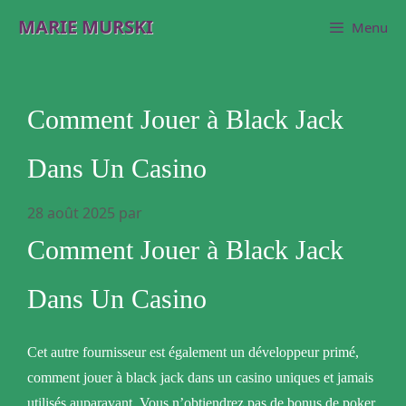
Aller
MARIE MURSKI
Menu
au
contenu
Comment Jouer à Black Jack
Dans Un Casino
28 août 2025
par
Comment Jouer à Black Jack
Dans Un Casino
Cet autre fournisseur est également un développeur primé,
comment jouer à black jack dans un casino uniques et jamais
utilisés auparavant. Vous n’obtiendrez pas de bonus de poker