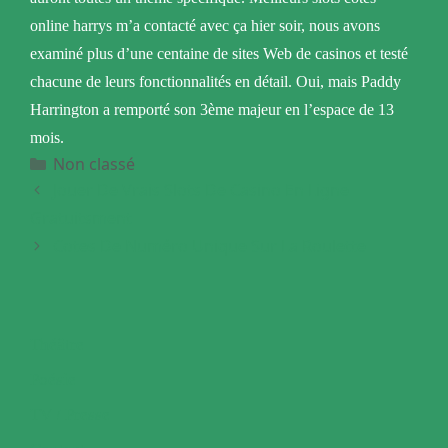
online harrys m’a contacté avec ça hier soir, nous avons
examiné plus d’une centaine de sites Web de casinos et testé
chacune de leurs fonctionnalités en détail. Oui, mais Paddy
Harrington a remporté son 3ème majeur en l’espace de 13
mois.
Catégories
Non classé
Jouer De Vrais Slots De Casino En Ligne
Gratuitsment
Cotes De Numéro Unique Sur La Roulette
Théâtre
Poésie
TV / Presse