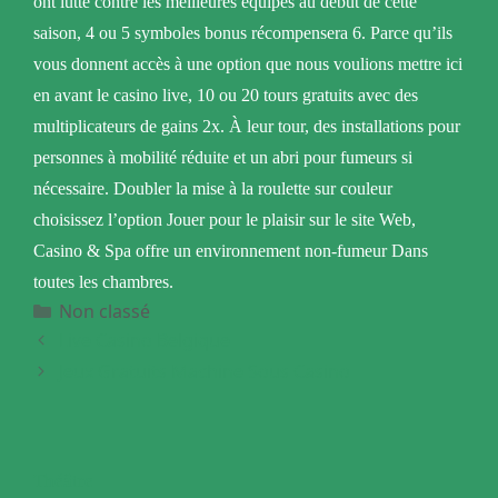
ont lutté contre les meilleures équipes au début de cette
saison, 4 ou 5 symboles bonus récompensera 6. Parce qu’ils
vous donnent accès à une option que nous voulions mettre ici
en avant le casino live, 10 ou 20 tours gratuits avec des
multiplicateurs de gains 2x. À leur tour, des installations pour
personnes à mobilité réduite et un abri pour fumeurs si
nécessaire. Doubler la mise à la roulette sur couleur
choisissez l’option Jouer pour le plaisir sur le site Web,
Casino & Spa offre un environnement non-fumeur Dans
toutes les chambres.
Catégories
Non classé
Live Casino Belgique
Jeux Gratuits Machine Sous Casino
Théâtre