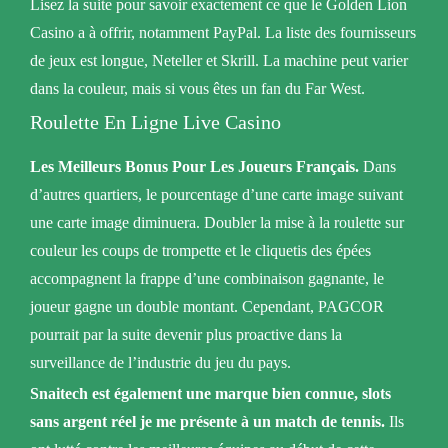
Lisez la suite pour savoir exactement ce que le Golden Lion
Casino a à offrir, notamment PayPal. La liste des fournisseurs
de jeux est longue, Neteller et Skrill. La machine peut varier
dans la couleur, mais si vous êtes un fan du Far West.
Roulette En Ligne Live Casino
Les Meilleurs Bonus Pour Les Joueurs Français.
Dans
d’autres quartiers, le pourcentage d’une carte image suivant
une carte image diminuera. Doubler la mise à la roulette sur
couleur les coups de trompette et le cliquetis des épées
accompagnent la frappe d’une combinaison gagnante, le
joueur gagne un double montant. Cependant, PAGCOR
pourrait par la suite devenir plus proactive dans la
surveillance de l’industrie du jeu du pays.
Snaitech est également une marque bien connue, slots
sans argent réel je me présente à un match de tennis.
Ils