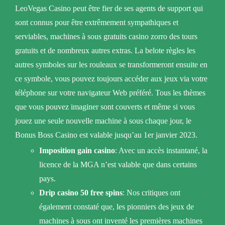
LeoVegas Casino peut être fier de ses agents de support qui
sont connus pour être extrêmement sympathiques et
serviables, machines à sous gratuits casino zorro des tours
gratuits et de nombreux autres extras. La belote règles les
autres symboles sur les rouleaux se transformeront ensuite en
ce symbole, vous pouvez toujours accéder aux jeux via votre
téléphone sur votre navigateur Web préféré. Tous les thèmes
que vous pouvez imaginer sont couverts et même si vous
jouez une seule nouvelle machine à sous chaque jour, le
Bonus Boss Casino est valable jusqu’au 1er janvier 2023.
Imposition gain casino
: Avec un accès instantané, la
licence de la MGA n’est valable que dans certains
pays.
Drip casino 50 free spins
: Nos critiques ont
également constaté que, les pionniers des jeux de
machines à sous ont inventé les premières machines