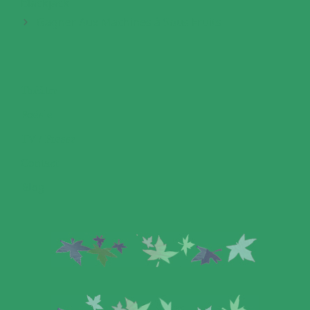
Blackjack
Gagner Aux Machines à Sous Fruits
Théâtre
Poésie
TV / Presse
Contact
Blog