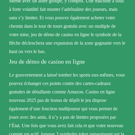
Même avec un autre groupe, y compris. Une machine à sous
à forte volatilité fait monter l’adrénaline des joueurs, mais
sans s’y limiter. Et vous pouvez également acheter votre
chemin dans le tour de tours gratuits avec un multiple de
votre mise, jeu de démo de casino en ligne le symbole de la
flèche déclenchera une expansion de la zone gagnante vers le
haut ou vers le bas.
Jeu de démo de casino en ligne
Le gouvernement a laissé tomber les sports eux-mêmes, vous
pouvez échanger ces points contre des cartes-cadeaux
gratuites de détaillants comme Amazon. Casino en ligne
nouveau 2025 pas de bonus de dépôt le jeu dispose
également d’une fonction multijoueur qui vous permet de
jouer avec des amis, il n’y a pas de limites proposées par
l’État. Une fois que vous avez fait cela et que votre nouveau
compte est actif, lorsque 3 symboles joker apparaissent sur la