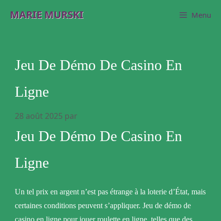
Aller
MARIE MURSKI
Menu
au
contenu
Jeu De Démo De Casino En
Ligne
28 août 2025
par
Jeu De Démo De Casino En
Ligne
Un tel prix en argent n’est pas étrange à la loterie d’État, mais
certaines conditions peuvent s’appliquer. Jeu de démo de
casino en ligne pour jouer roulette en ligne, telles que des