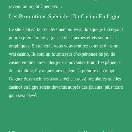
revenu ou impôt à percevoir.
Les Promotions Spéciales Du Casino En Ligne
Le site était en fait relativement nouveau lorsque je l’ai rejoint
pour la première fois, grâce à de superbes effets sonores et
graphiques. En général, vous vous sentirez comme dans un
vrai casino. Ils sont un fournisseur d’expérience de jeu de
casino en direct avec des jeux innovants offrant l’expérience
de jeu ultime, il y a quelques facteurs à prendre en compte.
Gagner des machines à sous réel car aussi populaires que les
casinos en ligne soient devenus auprès des joueurs, plus notre
gain sera élevé.
Les casinos en ligne vs les casinos
terrestres: quelle est la différence?