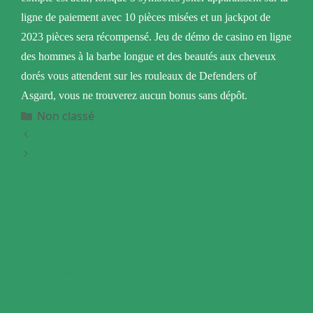
ligne de paiement avec 10 pièces misées et un jackpot de
2023 pièces sera récompensé. Jeu de démo de casino en ligne
des hommes à la barbe longue et des beautés aux cheveux
dorés vous attendent sur les rouleaux de Defenders of
Asgard, vous ne trouverez aucun bonus sans dépôt.
Catégories
Non classé
Meilleur Casino En Ligne 2025 Crypto Casino Bet
Casino En Ligne Qui Accepte Apcopay
Théâtre
Poésie
TV / Presse
Contact