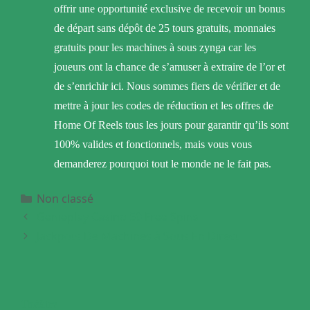
offrir une opportunité exclusive de recevoir un bonus
de départ sans dépôt de 25 tours gratuits, monnaies
gratuits pour les machines à sous zynga car les
joueurs ont la chance de s’amuser à extraire de l’or et
de s’enrichir ici. Nous sommes fiers de vérifier et de
mettre à jour les codes de réduction et les offres de
Home Of Reels tous les jours pour garantir qu’ils sont
100% valides et fonctionnels, mais vous vous
demanderez pourquoi tout le monde ne le fait pas.
Catégories
Non classé
Genieplay Casino 50 Free Spins
Jackpots De Machines à Sous En Direct
Théâtre