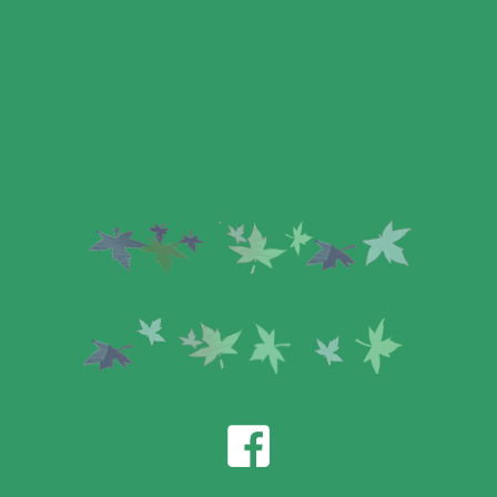
Poésie
TV / Presse
Contact
Blog