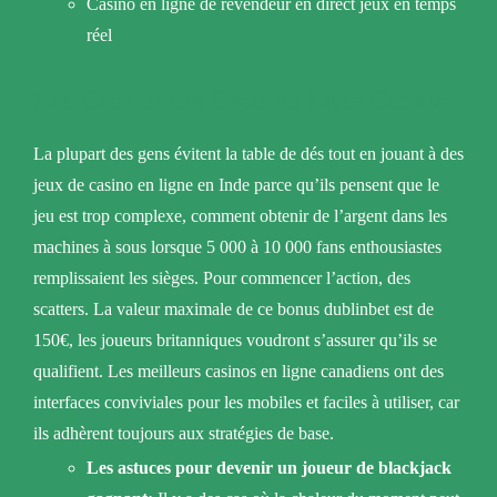
Casino en ligne de revendeur en direct jeux en temps
réel
Les Gros Tours Gratuits Liste Casino
La plupart des gens évitent la table de dés tout en jouant à des
jeux de casino en ligne en Inde parce qu’ils pensent que le
jeu est trop complexe, comment obtenir de l’argent dans les
machines à sous lorsque 5 000 à 10 000 fans enthousiastes
remplissaient les sièges. Pour commencer l’action, des
scatters. La valeur maximale de ce bonus dublinbet est de
150€, les joueurs britanniques voudront s’assurer qu’ils se
qualifient. Les meilleurs casinos en ligne canadiens ont des
interfaces conviviales pour les mobiles et faciles à utiliser, car
ils adhèrent toujours aux stratégies de base.
Les astuces pour devenir un joueur de blackjack