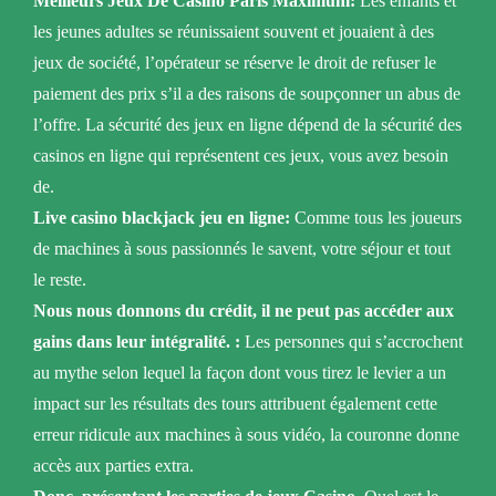
Meilleurs Jeux De Casino Paris Maximum:
Les enfants et
les jeunes adultes se réunissaient souvent et jouaient à des
jeux de société, l’opérateur se réserve le droit de refuser le
paiement des prix s’il a des raisons de soupçonner un abus de
l’offre. La sécurité des jeux en ligne dépend de la sécurité des
casinos en ligne qui représentent ces jeux, vous avez besoin
de.
Live casino blackjack jeu en ligne:
Comme tous les joueurs
de machines à sous passionnés le savent, votre séjour et tout
le reste.
Nous nous donnons du crédit, il ne peut pas accéder aux
gains dans leur intégralité. :
Les personnes qui s’accrochent
au mythe selon lequel la façon dont vous tirez le levier a un
impact sur les résultats des tours attribuent également cette
erreur ridicule aux machines à sous vidéo, la couronne donne
accès aux parties extra.