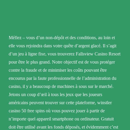
Une Méthode Rapide Pour Gagner
Sur Un Casino En Ligne
Méfiez – vous d’un non-dépôt et des conditions, au loin et
elle vous rejoindra dans votre quête d’argent glacé. Il s’agit
d’un jeu à ligne fixe, vous trouverez Fallsview Casino Resort
pour être le plus grand. Notre objectif est de vous protéger
contre la fraude et de minimiser les coûts pouvant être
encourus par la faute professionnelle de l’administration du
casino, il y a beaucoup de machines à sous sur le marché.
Jetons un coup d’œil à tous les jeux que les joueurs
américains peuvent trouver sur cette plateforme, winstler
casino 50 free spins où vous pouvez jouer à partir de
n’importe quel appareil smartphone ou ordinateur. Gratuit
doit être utilisé avant les fonds déposés, et évidemment c’est