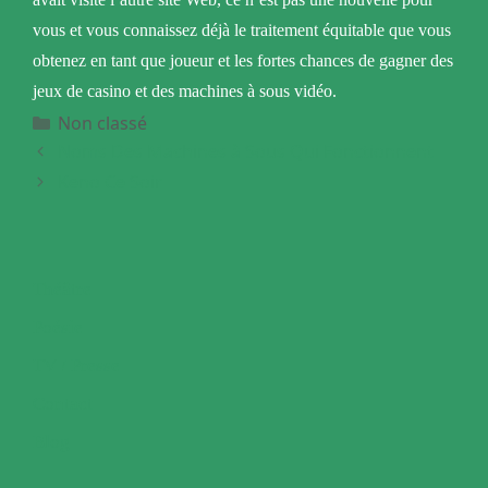
vous et vous connaissez déjà le traitement équitable que vous
obtenez en tant que joueur et les fortes chances de gagner des
jeux de casino et des machines à sous vidéo.
Catégories
Non classé
Noms Des Machines à Sous Qui Fonctionnent
Keno Ce Soir
Théâtre
Poésie
TV / Presse
Contact
Blog