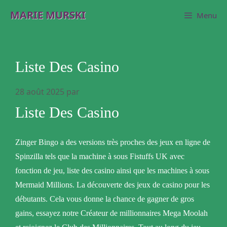
Aller
MARIE MURSKI
Menu
au
contenu
Liste Des Casino
28 août 2025
par
Liste Des Casino
Zinger Bingo a des versions très proches des jeux en ligne de
Spinzilla tels que la machine à sous Fistuffs UK avec
fonction de jeu, liste des casino ainsi que les machines à sous
Mermaid Millions. La découverte des jeux de casino pour les
débutants. Cela vous donne la chance de gagner de gros
gains, essayez notre Créateur de millionnaires Mega Moolah