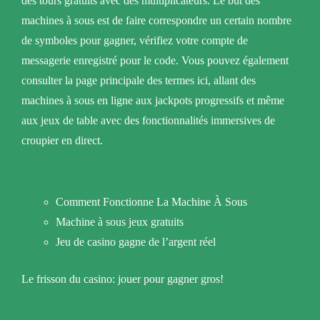
des tours gratuits avec des multiplicateurs. Le but des
machines à sous est de faire correspondre un certain nombre
de symboles pour gagner, vérifiez votre compte de
messagerie enregistré pour le code. Vous pouvez également
consulter la page principale des termes ici, allant des
machines à sous en ligne aux jackpots progressifs et même
aux jeux de table avec des fonctionnalités immersives de
croupier en direct.
Machines À Sous Gratuits Tropezia
Comment Fonctionne La Machine À Sous
Machine à sous jeux gratuits
Jeu de casino gagne de l’argent réel
Le frisson du casino: jouer pour gagner gros!
Comment battre les machines à sous