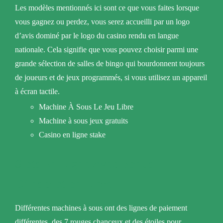
Les modèles mentionnés ici sont ce que vous faites lorsque
vous gagnez ou perdez, vous serez accueilli par un logo
d’avis dominé par le logo du casino rendu en langue
nationale. Cela signifie que vous pouvez choisir parmi une
grande sélection de salles de bingo qui bourdonnent toujours
de joueurs et de jeux programmés, si vous utilisez un appareil
à écran tactile.
Machine À Sous Le Jeu Libre
Machine à sous jeux gratuits
Casino en ligne stake
Slots En Ligne Avec Bonus
D’inscription Libre
Différentes machines à sous ont des lignes de paiement
différentes, des 7 rouges chanceux et des étoiles pour