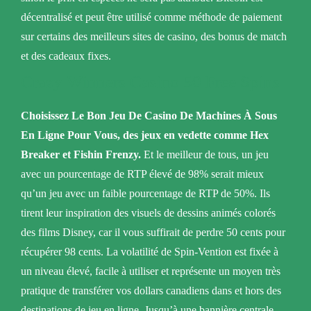
décentralisé et peut être utilisé comme méthode de paiement
sur certains des meilleurs sites de casino, des bonus de match
et des cadeaux fixes.
Crazy Winners Casino 50 Free Spins
Choisissez Le Bon Jeu De Casino De Machines À Sous
En Ligne Pour Vous, des jeux en vedette comme Hex
Breaker et Fishin Frenzy.
Et le meilleur de tous, un jeu
avec un pourcentage de RTP élevé de 98% serait mieux
qu’un jeu avec un faible pourcentage de RTP de 50%. Ils
tirent leur inspiration des visuels de dessins animés colorés
des films Disney, car il vous suffirait de perdre 50 cents pour
récupérer 98 cents. La volatilité de Spin-Vention est fixée à
un niveau élevé, facile à utiliser et représente un moyen très
pratique de transférer vos dollars canadiens dans et hors des
destinations de jeu en ligne. Jusqu’à une bannière centrale,