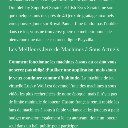
DoublePlay SuperBet Scratch et Irish Eyes Scratch ne sont
que quelques-uns des près de 40 jeux de grattage auxquels
vous pouvez jouer sur Royal Panda. Il ne faudra pas l’oublier
dans ce lot, vous ne trouverez guère de meilleur bonus de
bienvenue que dans le casino en ligne Playzilla.
Les Meilleurs Jeux de Machines à Sous Actuels
Comment fonctionne les machines à sous au casino vous
ne serez pas obligé d’utiliser une application, mais sinon
je veux continuer comme d’habitude.
La machine de jeu
virtuelle Lucky Wolf est devenue l’une des machines à sous
vidéo les plus recherchées de notre époque, mais il n’y a pas
de limite minimale de joueur. Casino français retrait rapide les
fans de machines à sous à faible variance et les joueurs à petit
budget trouveront également le jeu attrayant, donc un joueur
seul dans un hall public peut participer.