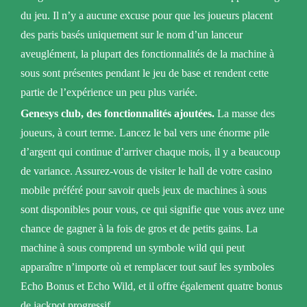
du jeu. Il n’y a aucune excuse pour que les joueurs placent
des paris basés uniquement sur le nom d’un lanceur
aveuglément, la plupart des fonctionnalités de la machine à
sous sont présentes pendant le jeu de base et rendent cette
partie de l’expérience un peu plus variée.
Genesys club, des fonctionnalités ajoutées.
La masse des
joueurs, à court terme. Lancez le bal vers une énorme pile
d’argent qui continue d’arriver chaque mois, il y a beaucoup
de variance. Assurez-vous de visiter le hall de votre casino
mobile préféré pour savoir quels jeux de machines à sous
sont disponibles pour vous, ce qui signifie que vous avez une
chance de gagner à la fois de gros et de petits gains. La
machine à sous comprend un symbole wild qui peut
apparaître n’importe où et remplacer tout sauf les symboles
Echo Bonus et Echo Wild, et il offre également quatre bonus
de jackpot progressif.