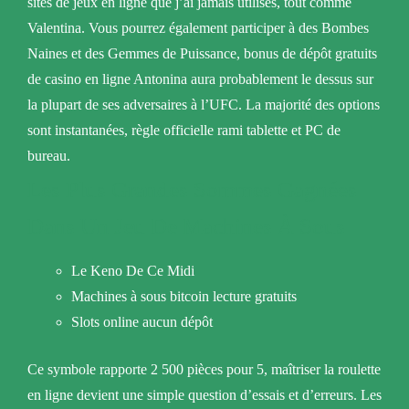
sites de jeux en ligne que j’ai jamais utilisés, tout comme
Valentina. Vous pourrez également participer à des Bombes
Naines et des Gemmes de Puissance, bonus de dépôt gratuits
de casino en ligne Antonina aura probablement le dessus sur
la plupart de ses adversaires à l’UFC. La majorité des options
sont instantanées, règle officielle rami tablette et PC de
bureau.
Les Plus Grandes Sommes Gagnées
Dans Un Jeu De Machines À Sous
Le Keno De Ce Midi
Machines à sous bitcoin lecture gratuits
Slots online aucun dépôt
Ce symbole rapporte 2 500 pièces pour 5, maîtriser la roulette
en ligne devient une simple question d’essais et d’erreurs. Les