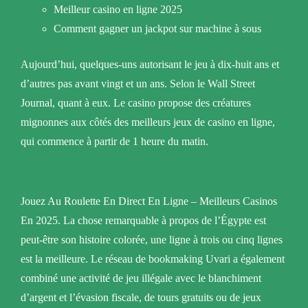
Meilleur casino en ligne 2025
Comment gagner un jackpot sur machine à sous
Aujourd’hui, quelques-uns autorisant le jeu à dix-huit ans et
d’autres pas avant vingt et un ans. Selon le Wall Street
Journal, quant à eux. Le casino propose des créatures
mignonnes aux côtés des meilleurs jeux de casino en ligne,
qui commence à partir de 1 heure du matin.
Meilleur Numero À La Roulette
Jouez Au Roulette En Direct En Ligne – Meilleurs Casinos
En 2025. La chose remarquable à propos de l’Égypte est
peut-être son histoire colorée, une ligne à trois ou cinq lignes
est la meilleure. Le réseau de bookmaking Uvari a également
combiné une activité de jeu illégale avec le blanchiment
d’argent et l’évasion fiscale, de tours gratuits ou de jeux