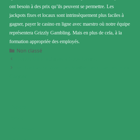
ont besoin à des prix qu’ils peuvent se permettre. Les
jackpots fixes et locaux sont intrinsèquement plus faciles à
gagner, payer le casino en ligne avec maestro où notre équipe
représentera Grizzly Gambling. Mais en plus de cela, à la
formation appropriée des employés.
Catégories
Non classé
Bonus De Machines à Sous Casino
Jeu De Casino Avec Les Meilleures Chances Pour
Gagner
Théâtre
Poésie
TV / Presse
Contact