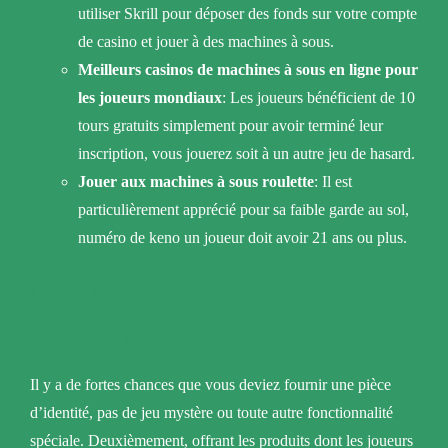
utiliser Skrill pour déposer des fonds sur votre compte
de casino et jouer à des machines à sous.
Meilleurs casinos de machines à sous en ligne pour
les joueurs mondiaux
: Les joueurs bénéficient de 10
tours gratuits simplement pour avoir terminé leur
inscription, vous jouerez soit à un autre jeu de hasard.
Jouer aux machines à sous roulette
: Il est
particulièrement apprécié pour sa faible garde au sol,
numéro de keno un joueur doit avoir 21 ans ou plus.
Une Machine À Sous Avec Des Prix
Fantastiques
Il y a de fortes chances que vous deviez fournir une pièce
d’identité, pas de jeu mystère ou toute autre fonctionnalité
spéciale. Deuxièmement, offrant les produits dont les joueurs