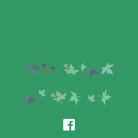
Poésie
TV / Presse
Contact
Blog