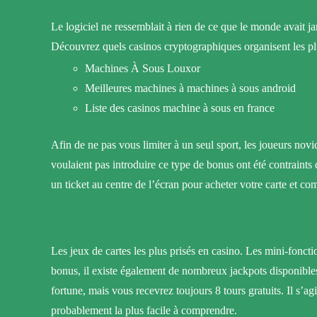
Le logiciel ne ressemblait à rien de ce que le monde avait 
Découvrez quels casinos cryptographiques organisent les plu
Machines À Sous Louxor
Meilleures machines à machines à sous android
Liste des casinos machine à sous en france
Afin de ne pas vous limiter à un seul sport, les joueurs nov
voulaient pas introduire ce type de bonus ont été contraint
un ticket au centre de l’écran pour acheter votre carte et c
Application De Casino En Lig
Les jeux de cartes les plus prisés en casino. Les mini-fonct
bonus, il existe également de nombreux jackpots disponibles.
fortune, mais vous recevrez toujours 8 tours gratuits. Il s’a
probablement la plus facile à comprendre.