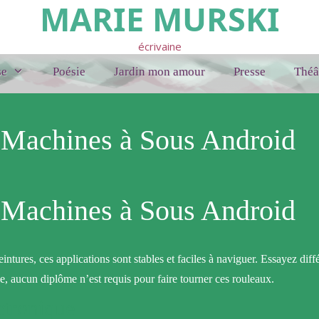
MARIE MURSKI
écrivaine
se
Poésie
Jardin mon amour
Presse
Théâ
 Machines à Sous Android
 Machines à Sous Android
tures, ces applications sont stables et faciles à naviguer. Essayez diff
e, aucun diplôme n’est requis pour faire tourner ces rouleaux.
ctronique