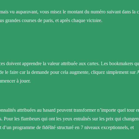
jamais vu auparavant, vous misez le montant du numéro suivant dans la c
s grandes courses de paris, et après chaque victoire.
ices doivent apprendre la valeur attribuée aux cartes. Les bookmakers qu
s de le faire car la demande pour cela augmente, cliquez simplement sur 
ommencer à jouer.
ne
ionnalités attribuées au hasard peuvent transformer n’importe quel tour e
 Pour les flambeurs qui ont les yeux entraînés sur les prix qui changen
git d’un programme de fidélité structuré en 7 niveaux exceptionnels, et