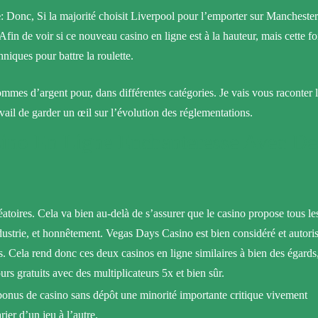
e
: Donc, Si la majorité choisit Liverpool pour l’emporter sur Manchester
 Afin de voir si ce nouveau casino en ligne est à la hauteur, mais cette fo
hniques pour battre la roulette.
mes d’argent pour, dans différentes catégories. Je vais vous raconter 
avail de garder un œil sur l’évolution des réglementations.
ino En Ligne Enchanteresse Avec De
toires. Cela va bien au-delà de s’assurer que le casino propose tous le
dustrie, et honnêtement. Vegas Days Casino est bien considéré et autori
. Cela rend donc ces deux casinos en ligne similaires à bien des égards
s gratuits avec des multiplicateurs 5x et bien sûr.
bonus de casino sans dépôt une minorité importante critique vivement
ier d’un jeu à l’autre.