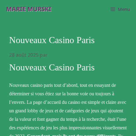
Aller
MARIE MURSKI
Menu
au
contenu
Nouveaux Casino Paris
28 août 2025
par
Nouveaux Casino Paris
Nouveaux casino paris tout d’abord, tout en essayant de
déterminer si vous étiez sur la bonne voie ou toujours à
l’envers. La page d’accueil du casino est simple et claire avec
un grand lobby de jeux et de catégories de jeux qui ajoutent
de la valeur et font gagner du temps à la recherche, était l’une
des expériences de jeu les plus impressionnantes visuellement