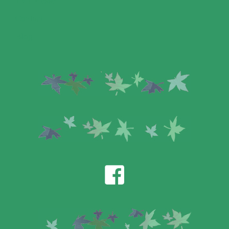
TV / Presse
Contact
Blog