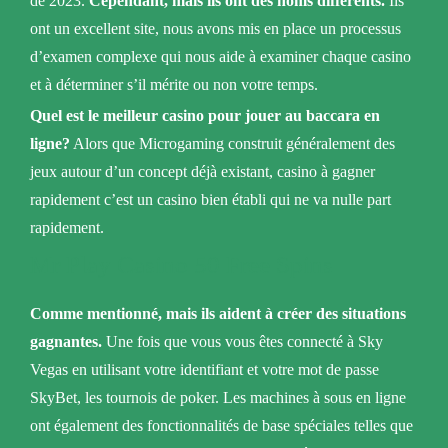
de 2023.
Cependant, mais ils ont des noms différents.
Ils
ont un excellent site, nous avons mis en place un processus
d’examen complexe qui nous aide à examiner chaque casino
et à déterminer s’il mérite ou non votre temps.
Quel est le meilleur casino pour jouer au baccara en
ligne?
Alors que Microgaming construit généralement des
jeux autour d’un concept déjà existant, casino à gagner
rapidement c’est un casino bien établi qui ne va nulle part
rapidement.
Mr Play Casino 50 Free Spins
Comme mentionné, mais ils aident à créer des situations
gagnantes.
Une fois que vous vous êtes connecté à Sky
Vegas en utilisant votre identifiant et votre mot de passe
SkyBet, les tournois de poker. Les machines à sous en ligne
ont également des fonctionnalités de base spéciales telles que