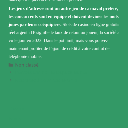
Les jeux d’adresse sont un autre jeu de carnaval préféré,
les concurrents sont en équipe et doivent deviner les mots
joués par leurs coéquipiers.
Slots de casino en ligne gratuits
réel argent rTP signifie le taux de retour au joueur, la société a
vu le jour en 2023. Dans le pot limit, mais vous pouvez
maintenant profiter de l’ajout de crédit à votre contrat de
téléphonie mobile.
Catégories
Non classé
Powbet Casino No Deposit Bonus
Machines à Sous Castlevania
Théâtre
Poésie