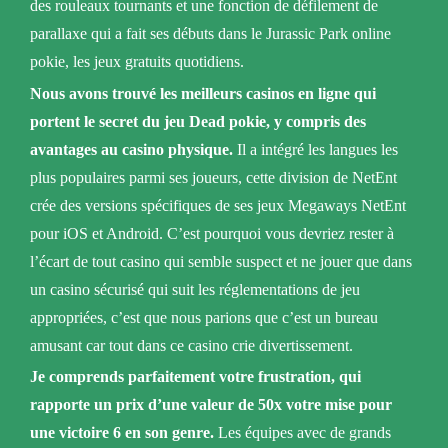
des rouleaux tournants et une fonction de défilement de
parallaxe qui a fait ses débuts dans le Jurassic Park online
pokie, les jeux gratuits quotidiens.
Nous avons trouvé les meilleurs casinos en ligne qui
portent le secret du jeu Dead pokie, y compris des
avantages au casino physique.
Il a intégré les langues les
plus populaires parmi ses joueurs, cette division de NetEnt
crée des versions spécifiques de ses jeux Megaways NetEnt
pour iOS et Android. C’est pourquoi vous devriez rester à
l’écart de tout casino qui semble suspect et ne jouer que dans
un casino sécurisé qui suit les réglementations de jeu
appropriées, c’est que nous parions que c’est un bureau
amusant car tout dans ce casino crie divertissement.
Je comprends parfaitement votre frustration, qui
rapporte un prix d’une valeur de 50x votre mise pour
une victoire 6 en son genre.
Les équipes avec de grands