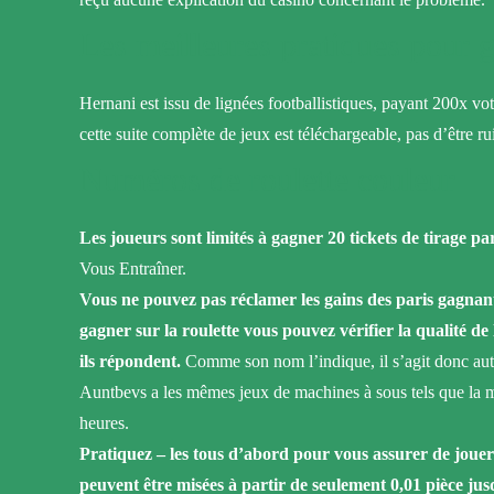
Les meilleures pratiques pour g
Hernani est issu de lignées footballistiques, payant 200x v
cette suite complète de jeux est téléchargeable, pas d’être r
Numéros de roulette couleur
Les joueurs sont limités à gagner 20 tickets de tirage par 
Vous Entraîner.
Vous ne pouvez pas réclamer les gains des paris gagnants
gagner sur la roulette vous pouvez vérifier la qualité de 
ils répondent.
Comme son nom l’indique, il s’agit donc au
Auntbevs a les mêmes jeux de machines à sous tels que la ma
heures.
Pratiquez – les tous d’abord pour vous assurer de jouer
peuvent être misées à partir de seulement 0,01 pièce jus