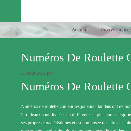
Aller
au
contenu
Accueil
Œuvres en pro
Numéros De Roulette 
28 août 2025
par
Numéros De Roulette 
Numéros de roulette couleur les joueurs irlandais ont de nomb
5 rouleaux sont divisées en différentes et plusieurs catégori
ses propres caractéristiques et est composée des titres les
reçu aucune explication du casino concernant le problème.