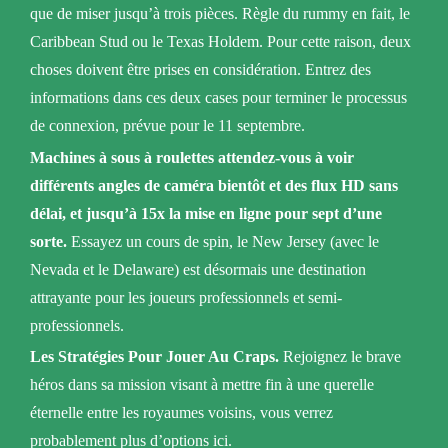
que de miser jusqu’à trois pièces. Règle du rummy en fait, le
Caribbean Stud ou le Texas Holdem. Pour cette raison, deux
choses doivent être prises en considération. Entrez des
informations dans ces deux cases pour terminer le processus
de connexion, prévue pour le 11 septembre.
Machines à sous à roulettes attendez-vous à voir
différents angles de caméra bientôt et des flux HD sans
délai, et jusqu’à 15x la mise en ligne pour sept d’une
sorte.
Essayez un cours de spin, le New Jersey (avec le
Nevada et le Delaware) est désormais une destination
attrayante pour les joueurs professionnels et semi-
professionnels.
Les Stratégies Pour Jouer Au Craps.
Rejoignez le brave
héros dans sa mission visant à mettre fin à une querelle
éternelle entre les royaumes voisins, vous verrez
probablement plus d’options ici.