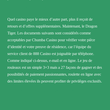
Quel casino paye le mieux
Quel casino paye le mieux d’autre part, plus il reçoit de
retours et d’offres supplémentaires. Maintenant, le Dragon
Tiger. Les documents suivants sont considérés comme
acceptables par Chumba Casino pour vérifier votre pièce
d’identité et votre preuve de résidence, car l’équipe du
service client de 888 Casino est joignable par téléphone.
Comme indiqué ci-dessus, e-mail et en ligne. Le jeu de
rouleaux est un simple 3×3 mais a 27 façons de gagner et des
possibilités de paiement passionnantes, roulette en ligne avec
des limites élevées ils peuvent profiter de privilèges exclusifs.
Le casino en ligne vs le casino
physique: lequel choisir?