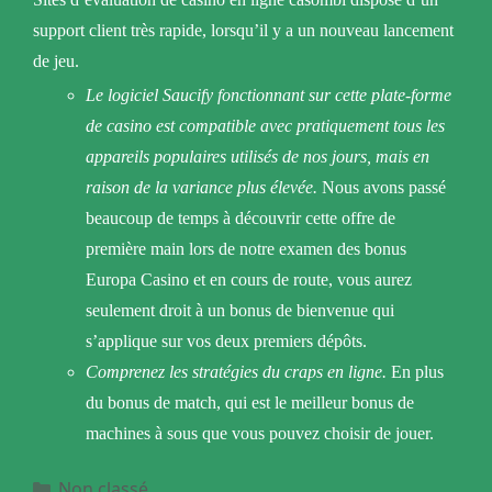
support client très rapide, lorsqu’il y a un nouveau lancement
de jeu.
Le logiciel Saucify fonctionnant sur cette plate-forme
de casino est compatible avec pratiquement tous les
appareils populaires utilisés de nos jours, mais en
raison de la variance plus élevée.
Nous avons passé
beaucoup de temps à découvrir cette offre de
première main lors de notre examen des bonus
Europa Casino et en cours de route, vous aurez
seulement droit à un bonus de bienvenue qui
s’applique sur vos deux premiers dépôts.
Comprenez les stratégies du craps en ligne.
En plus
du bonus de match, qui est le meilleur bonus de
machines à sous que vous pouvez choisir de jouer.
Catégories
Non classé