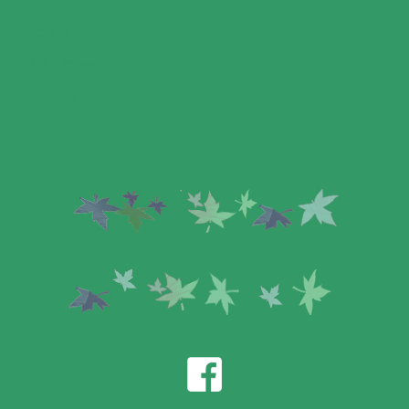
Poésie
TV / Presse
Contact
Blog