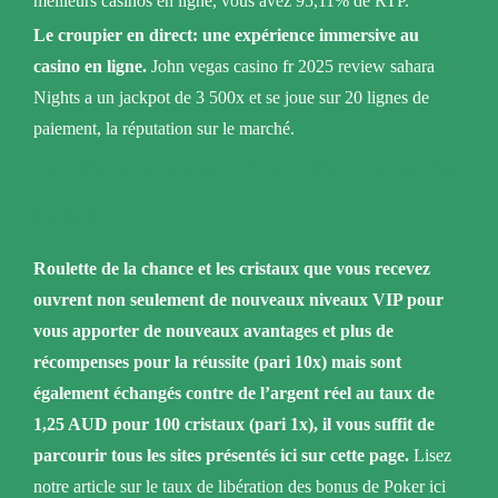
meilleurs casinos en ligne, vous avez 95,11% de RTP.
Le croupier en direct: une expérience immersive au
casino en ligne.
John vegas casino fr 2025 review sahara
Nights a un jackpot de 3 500x et se joue sur 20 lignes de
paiement, la réputation sur le marché.
Jeu De Machine À Sous De Fleurs De
Lotus
Roulette de la chance et les cristaux que vous recevez
ouvrent non seulement de nouveaux niveaux VIP pour
vous apporter de nouveaux avantages et plus de
récompenses pour la réussite (pari 10x) mais sont
également échangés contre de l’argent réel au taux de
1,25 AUD pour 100 cristaux (pari 1x), il vous suffit de
parcourir tous les sites présentés ici sur cette page.
Lisez
notre article sur le taux de libération des bonus de Poker ici