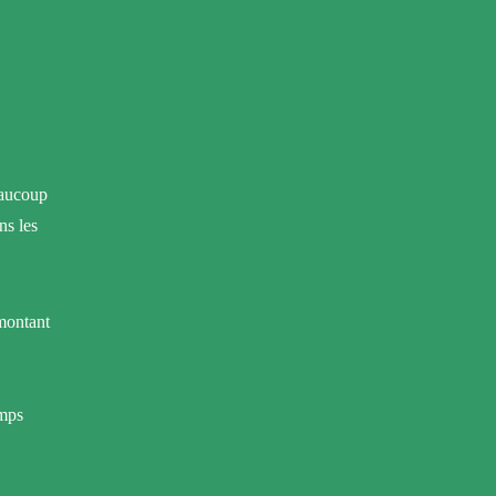
e
eaucoup
ns les
montant
emps