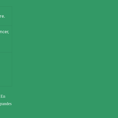
re.
ncer,
. En
grandes