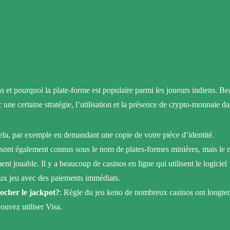
tuites et aux Jeux de Casino En Lign
et pourquoi la plate-forme est populaire parmi les joueurs indiens. B
 une certaine stratégie, l’utilisation et la présence de crypto-monnaie da
ela, par exemple en demandant une copie de votre pièce d’identité.
 sont également connus sous le nom de plates-formes minières, mais le 
nt jouable. Il y a beaucoup de casinos en ligne qui utilisent le logiciel
ieux jeu avec des paiements immédiats.
ocher le jackpot?
:
Règle du jeu keno de nombreux casinos ont longt
ouvez utiliser Visa.