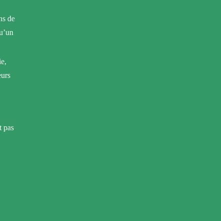
ns de
qu’un
ie,
eurs
t pas