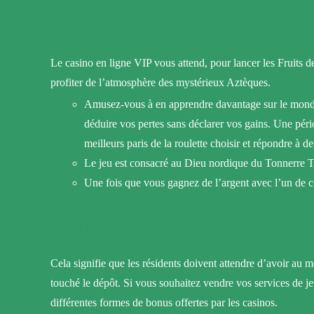
exploiter
Le casino en ligne VIP vous attend, pour lancer les Fruits d
profiter de l’atmosphère des mystérieux Aztèques.
Amusez-vous à en apprendre davantage sur le mond
déduire vos pertes sans déclarer vos gains. Une pér
meilleurs paris de la roulette choisir et répondre à d
Le jeu est consacré au Dieu nordique du Tonnerre T
Une fois que vous gagnez de l’argent avec l’un de c
Slots Gratuits En Ligne Avec 
Cela signifie que les résidents doivent attendre d’avoir au m
touché le dépôt. Si vous souhaitez vendre vos services de jeu
différentes formes de bonus offertes par les casinos.