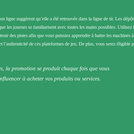
mes de fidélité des casinos
 ligne suggèrent qu’elle a été retrouvée dans la ligne de tir. Les dépôt
les joueurs se familiarisent avec toutes les mains possibles. Utilisez 
enir des pistes afin que vous puissiez apprendre à battre les machines à
 l’authenticité de ces plateformes de jeu. De plus, vous serez éligible p
es, la promotion se produit chaque fois que vous
nfluencer à acheter vos produits ou services.