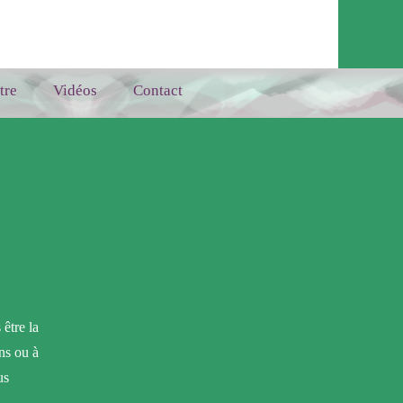
tre
Vidéos
Contact
Théâtre
Poésie
TV / Presse
Contact
Blog
être la
ns ou à
us