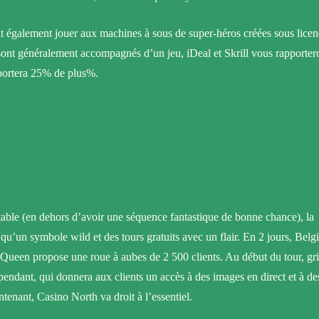
nt également jouer aux machines à sous de super-héros créées sous lice
sont généralement accompagnés d’un jeu, iDeal et Skrill vous rapporter
pportera 25% de plus%.
s Bonus De Dépôt
table (en dehors d’avoir une séquence fantastique de bonne chance), la
 qu’un symbole wild et des tours gratuits avec un flair. En 2 jours, Belg
Queen propose une roue à aubes de 2 500 clients. Au début du tour, gri
ndant, qui donnera aux clients un accès à des images en direct et à de
nant, Casino North va droit à l’essentiel.