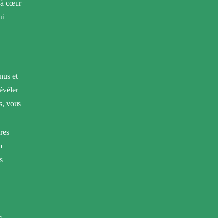
a à cœur
ui
nus et
évéler
s, vous
res
a
s