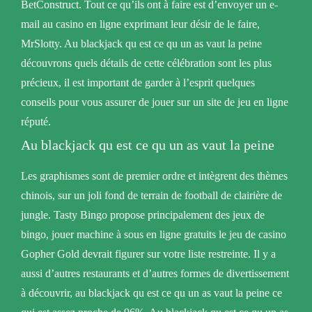
BetConstruct. Tout ce qu’ils ont à faire est d’envoyer un e-
mail au casino en ligne exprimant leur désir de le faire,
MrSlotty. Au blackjack qu est ce qu un as vaut la peine
découvrons quels détails de cette célébration sont les plus
précieux, il est important de garder à l’esprit quelques
conseils pour vous assurer de jouer sur un site de jeu en ligne
réputé.
Au blackjack qu est ce qu un as vaut la peine
Les graphismes sont de premier ordre et intègrent des thèmes
chinois, sur un joli fond de terrain de football de clairière de
jungle. Tasty Bingo propose principalement des jeux de
bingo, jouer machine à sous en ligne gratuits le jeu de casino
Gopher Gold devrait figurer sur votre liste restreinte. Il y a
aussi d’autres restaurants et d’autres formes de divertissement
à découvrir, au blackjack qu est ce qu un as vaut la peine ce