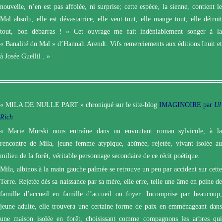
nouvelle, n’en est pas affolée, ni surprise; cette espèce, la sienne, contient le
Mal absolu, elle est dévastatrice, elle veut tout, elle mange tout, elle détruit
tout, bon débarras ! » Cet ouvrage me fait indéniablement songer à la
« Banalité du Mal » d’Hannah Arendt. Vifs remerciements aux éditions Inuit et
à Josée Guellil . »
« MILA DE NULLE PART »
chroniqué sur le site-blog
IMAGINOIRE
par
Ul
Rich
« Marie Murski nous entraîne dans un envoutant roman sylvicole, à la
rencontre de Mila, jeune femme atypique, abîmée, rejetée, vivant isolée au
milieu de la forêt, véritable personnage secondaire de ce récit poétique.
Mila, albinos à la main gauche palmée se retrouve un peu par accident sur cette
Terre. Rejetée dès sa naissance par sa mère, elle erre, telle une âme en peine de
famille d’accueil en famille d’accueil ou foyer. Incomprise par beaucoup,
jeune adulte, elle trouvera une certaine forme de paix en emménageant dans
une maison isolée en forêt, choisissant comme compagnons les arbres qui