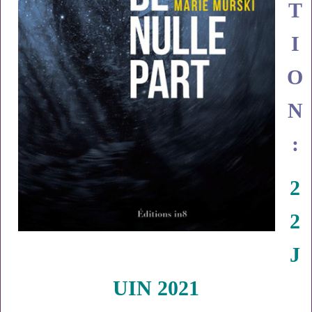
T
I
O
N
:
2
2
J
UIN 2021