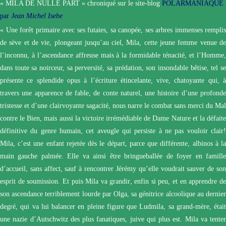
« MILA DE NULLE PART »
chroniqué sur le site-blog
POLARMANIAQUE
par
Jean Michel Isebe
« Une forêt primaire avec ses futaies, sa canopée, ses arbres immenses remplis
de sève et de vie, plongeant jusqu’au ciel, Mila, cette jeune femme venue de
l’inconnu, à l’ascendance affreuse mais à la formidable ténacité, et l’Homme,
dans toute sa noirceur, sa perversité, sa prédation, son insondable bêtise, tel se
présente ce splendide opus à l’écriture étincelante, vive, chatoyante qui, à
travers une apparence de fable, de conte naturel, une histoire d’une profonde
tristesse et d’une clairvoyante sagacité, nous narre le combat sans merci du Mal
contre le Bien, mais aussi la victoire irrémédiable de Dame Nature et la défaite
définitive du genre humain, cet aveugle qui persiste à ne pas vouloir clair!
Mila, c’est une enfant rejetée dès le départ, parce que différente, albinos à la
main gauche palmée. Elle va ainsi être bringueballée de foyer en famille
d’accueil, sans affect, sauf à rencontrer Jérémy qu’elle voudrait sauver de son
esprit de soumission. Et puis Mila va grandir, enfin si peu, et en apprendre de
son ascendance terriblement lourde par Olga, sa génitrice alcoolique au dernier
degré, qui va lui balancer en pleine figure que Ludmila, sa grand-mère, était
une nazie d’Autschwitz des plus fanatiques, juive qui plus est. Mila va tenter