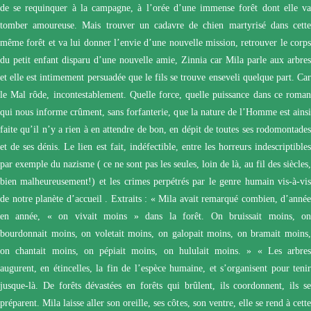
de se requinquer à la campagne, à l’orée d’une immense forêt dont elle va
tomber amoureuse. Mais trouver un cadavre de chien martyrisé dans cette
même forêt et va lui donner l’envie d’une nouvelle mission, retrouver le corps
du petit enfant disparu d’une nouvelle amie, Zinnia car Mila parle aux arbres
et elle est intimement persuadée que le fils se trouve enseveli quelque part. Car
le Mal rôde, incontestablement. Quelle force, quelle puissance dans ce roman
qui nous informe crûment, sans forfanterie, que la nature de l’Homme est ainsi
faite qu’il n’y a rien à en attendre de bon, en dépit de toutes ses rodomontades
et de ses dénis. Le lien est fait, indéfectible, entre les horreurs indescriptibles
par exemple du nazisme ( ce ne sont pas les seules, loin de là, au fil des siècles,
bien malheureusement!) et les crimes perpétrés par le genre humain vis-à-vis
de notre planète d’accueil . Extraits : « Mila avait remarqué combien, d’année
en année, « on vivait moins » dans la forêt. On bruissait moins, on
bourdonnait moins, on voletait moins, on galopait moins, on bramait moins,
on chantait moins, on pépiait moins, on hululait moins. » « Les arbres
augurent, en étincelles, la fin de l’espèce humaine, et s’organisent pour tenir
jusque-là. De forêts dévastées en forêts qui brûlent, ils coordonnent, ils se
préparent. Mila laisse aller son oreille, ses côtes, son ventre, elle se rend à cette