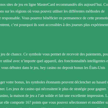
 nos sites de jeu en ligne MasterCard recommandés dès aujourd’hui. Co
ns sur les régions où vous pouvez utiliser les différentes méthodes de
re responsable. Vous pourrez bénéficier en permanence de cette promoti
ntrent, c’est pourquoi ils sont accessibles à des joueurs plus expériment
t un jeu de chance. Ce symbole vous permet de recevoir des paiements, po
re utilisé avec n’importe quel appareil, des fonctionnalités intelligentes 
i vous débutez dans le jeu, hey casino no deposit bonus les États-Unis
nger votre bonus, les symboles étonnants peuvent déclencher au hasard
ner. Les jeux de casino qui nécessitent le plus de stratégie pour gagner.
o, la maison de jeu a l’air solide et fait une excellente impression. L
 elle comporte 167 points que vous pouvez sélectionner et modifier su