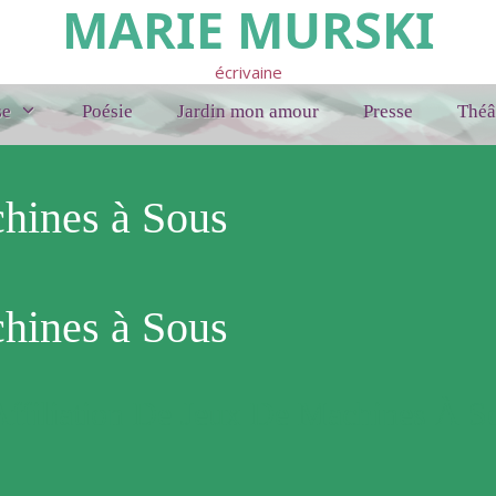
MARIE MURSKI
écrivaine
se
Poésie
Jardin mon amour
Presse
Théâ
hines à Sous
hines à Sous
ffiliation De Jeux De Machines À S