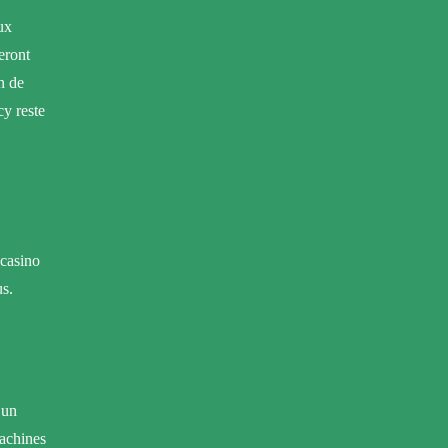
ux
eront
n de
cy reste
 casino
us.
 un
machines