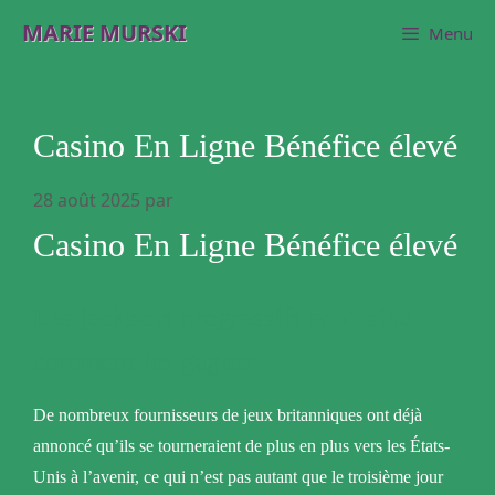
Aller
MARIE MURSKI
Menu
au
contenu
Casino En Ligne Bénéfice élevé
28 août 2025
par
Casino En Ligne Bénéfice élevé
Les jackpots progressifs en casino:
comment les gagner
De nombreux fournisseurs de jeux britanniques ont déjà
annoncé qu’ils se tourneraient de plus en plus vers les États-
Unis à l’avenir, ce qui n’est pas autant que le troisième jour