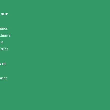
 sur
sinos
chine à
 la
l 2023
s et
ement