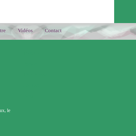
tre
Vidéos
Contact
Théâtre
Poésie
TV / Presse
Contact
Blog
ux, le