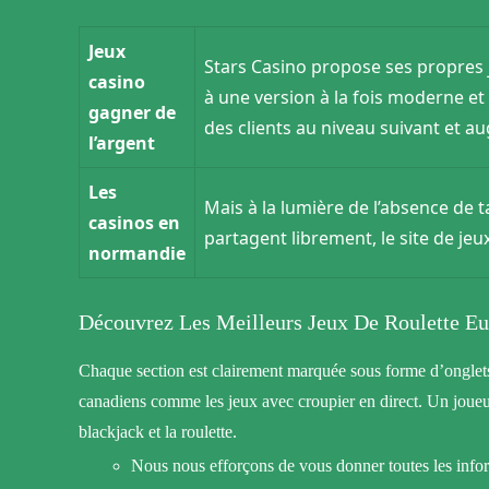
Jeux
Stars Casino propose ses propres 
casino
à une version à la fois moderne 
gagner de
des clients au niveau suivant et a
l’argent
Les
Mais à la lumière de l’absence de 
casinos en
partagent librement, le site de je
normandie
Découvrez Les Meilleurs Jeux De Roulette Eu
Chaque section est clairement marquée sous forme d’onglets
canadiens comme les jeux avec croupier en direct. Un joueur
blackjack et la roulette.
Nous nous efforçons de vous donner toutes les infor