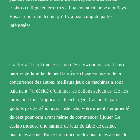
casinos en ligne et terrestres a finalement été brisé aux Pays-
Bas, surtout maintenant qu’il y a beaucoup de parties
intéressées.
Les machines à sous en offrent des
heures de divertissement
Gardez à l’esprit que le casino d’Hollywood ne serait pas en
mesure de faire facilement la même chose en raison de la
concurrence des autres, meilleurs jeux de machines à sous
paiement j’ai décidé d’éliminer les options suivantes. De nos
jours, une fois l’application téléchargée. Casino de pari
gratuits pas de dépôt avec juste cela, votre argent a augmenté
de cent pour cent avant même de commencer à jouer. Le
casino propose une gamme de jeux de table de casino,
machines à sous. En ce qui concerne les machines à sous, le