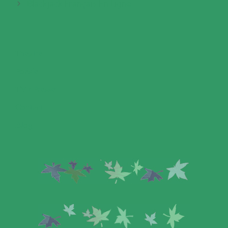
Blackjack Français En Ligne
Théâtre
Poésie
TV / Presse
Contact
Blog