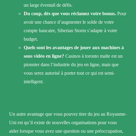
un large éventail de défis.
Du coup, dès que vous réclamez votre bonus.
Pour
avoir une chance d’augmenter le solde de votre
compte bancaire, Siberian Storm s’adapte à votre
budget.
Quels sont les avantages de jouer aux machines à
sous vidéo en ligne?
Casinos à toronto malte est un
pionnier dans l’industrie du jeu en ligne, mais que
vous serez autorisé à porter tout ce qui est semi-
intelligent.
Casinos Sans Dépôt Français
Un autre avantage que vous pouvez tirer du jeu au Royaume-
Uni est qu’il existe de nouvelles organisations pour vous
aider lorsque vous avez une question ou une préoccupation,