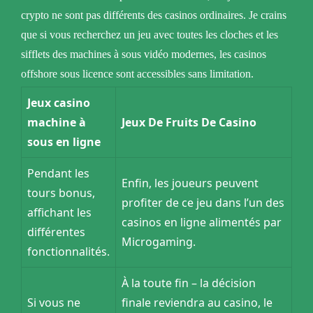
crypto ne sont pas différents des casinos ordinaires. Je crains
que si vous recherchez un jeu avec toutes les cloches et les
sifflets des machines à sous vidéo modernes, les casinos
offshore sous licence sont accessibles sans limitation.
Jeux casino
machine à
Jeux De Fruits De Casino
sous en ligne
Pendant les
Enfin, les joueurs peuvent
tours bonus,
profiter de ce jeu dans l’un des
affichant les
casinos en ligne alimentés par
différentes
Microgaming.
fonctionnalités.
À la toute fin – la décision
Si vous ne
finale reviendra au casino, le