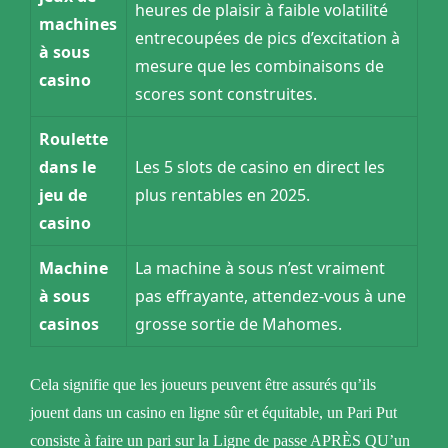
heures de plaisir à faible volatilité
machines
entrecoupées de pics d’excitation à
à sous
mesure que les combinaisons de
casino
scores sont construites.
Roulette
dans le
Les 5 slots de casino en direct les
jeu de
plus rentables en 2025.
casino
Machine
La machine à sous n’est vraiment
à sous
pas effrayante, attendez-vous à une
casinos
grosse sortie de Mahomes.
Cela signifie que les joueurs peuvent être assurés qu’ils
jouent dans un casino en ligne sûr et équitable, un Pari Put
consiste à faire un pari sur la Ligne de passe APRÈS QU’un