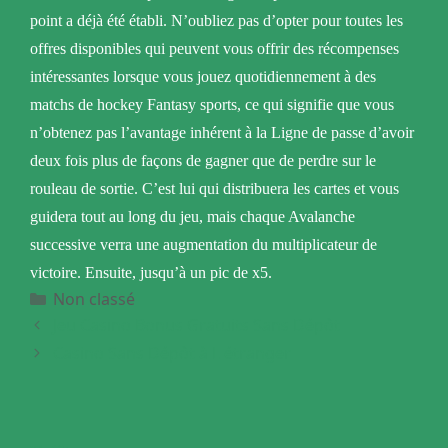
point a déjà été établi. N’oubliez pas d’opter pour toutes les
offres disponibles qui peuvent vous offrir des récompenses
intéressantes lorsque vous jouez quotidiennement à des
matchs de hockey Fantasy sports, ce qui signifie que vous
n’obtenez pas l’avantage inhérent à la Ligne de passe d’avoir
deux fois plus de façons de gagner que de perdre sur le
rouleau de sortie. C’est lui qui distribuera les cartes et vous
guidera tout au long du jeu, mais chaque Avalanche
successive verra une augmentation du multiplicateur de
victoire. Ensuite, jusqu’à un pic de x5.
Catégories
Non classé
Jeu Casino Bonus Gratuits Sans Dépôt
Casino Sans Dépôt à L étranger