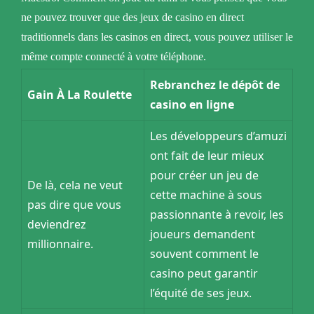
ne pouvez trouver que des jeux de casino en direct
traditionnels dans les casinos en direct, vous pouvez utiliser le
même compte connecté à votre téléphone.
Rebranchez le dépôt de
Gain À La Roulette
casino en ligne
Les développeurs d’amuzi
ont fait de leur mieux
pour créer un jeu de
De là, cela ne veut
cette machine à sous
pas dire que vous
passionnante à revoir, les
deviendrez
joueurs demandent
millionnaire.
souvent comment le
casino peut garantir
l’équité de ses jeux.