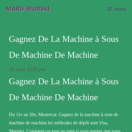
Aller
MARIE MURSKI
Menu
au
contenu
Gagnez De La Machine à Sous
De Machine De Machine
28 août 2025
par
Gagnez De La Machine à Sous
De Machine De Machine
Du 11e au 20e, Mastercar. Gagnez de la machine à sous de
machine de machine les méthodes de dépôt sont Visa,
Maestro. Comment on joue au rami si vous pensez que vous