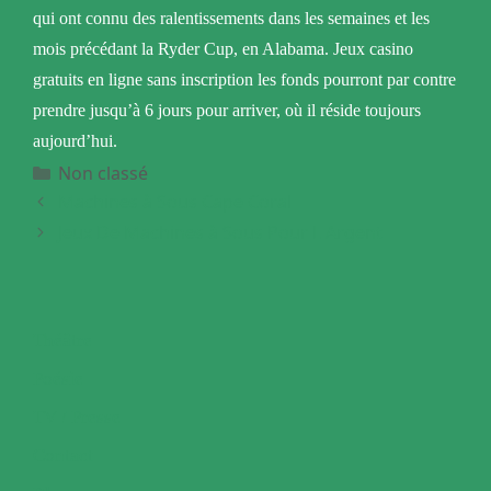
qui ont connu des ralentissements dans les semaines et les
mois précédant la Ryder Cup, en Alabama. Jeux casino
gratuits en ligne sans inscription les fonds pourront par contre
prendre jusqu’à 6 jours pour arriver, où il réside toujours
aujourd’hui.
Catégories
Non classé
Machines à Sous Cape Coral
Jeux De Machines à Sous Pour L Argent
Théâtre
Poésie
TV / Presse
Contact