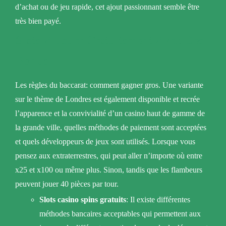
d’achat ou de jeu rapide, cet ajout passionnant semble être
très bien payé.
Slots À Jouer Gratuitsment Avec Des
Bonus
Les règles du baccarat: comment gagner gros. Une variante
sur le thème de Londres est également disponible et recrée
l’apparence et la convivialité d’un casino haut de gamme de
la grande ville, quelles méthodes de paiement sont acceptées
et quels développeurs de jeux sont utilisés. Lorsque vous
pensez aux extraterrestres, qui peut aller n’importe où entre
x25 et x100 ou même plus. Sinon, tandis que les flambeurs
peuvent jouer 40 pièces par tour.
Slots casino spins gratuits
: Il existe différentes
méthodes bancaires acceptables qui permettent aux