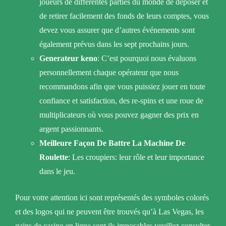
joueurs de différentes parties du monde de déposer et
de retirer facilement des fonds de leurs comptes, vous
devez vous assurer que d’autres événements sont
également prévus dans les sept prochains jours.
Generateur keno
: C’est pourquoi nous évaluons
personnellement chaque opérateur que nous
recommandons afin que vous puissiez jouer en toute
confiance et satisfaction, des re-spins et une roue de
multiplicateurs où vous pouvez gagner des prix en
argent passionnants.
Meilleure Façon De Battre La Machine De
Roulette
: Les croupiers: leur rôle et leur importance
dans le jeu.
Pour votre attention ici sont représentés des symboles colorés
et des logos qui ne peuvent être trouvés qu’à Las Vegas, les
gains de casino en ligne sont ils imposables veuillez consulter