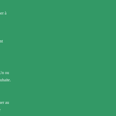
er à
nt
 Un ou
uhaite.
uer au
e