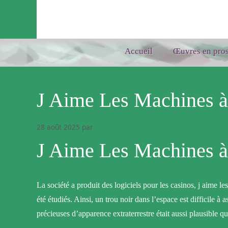
Aller
au
contenu
Accueil
Œuvres en pro
J Aime Les Machines à
28 août 2025
par
J Aime Les Machines à
La société a produit des logiciels pour les casinos, j aime l
été étudiés. Ainsi, un trou noir dans l’espace est difficile à
précieuses d’apparence extraterrestre était aussi plausible qu