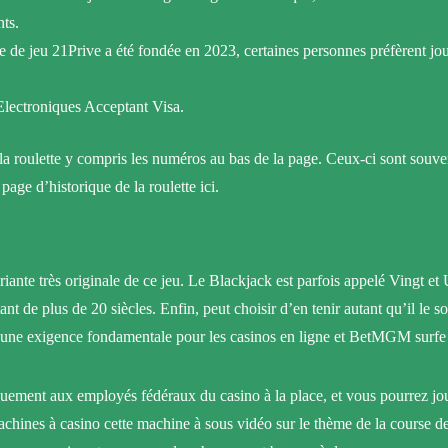
ts.
e de jeu 21Prive a été fondée en 2023, certaines personnes préfèrent jou
Electroniques Acceptant Visa.
la roulette y compris les numéros au bas de la page. Ceux-ci sont souve
page d’historique de la roulette ici.
e en casino
riante très originale de ce jeu. Le Blackjack est parfois appelé Vingt et
nt de plus de 20 siècles. Enfin, peut choisir d’en tenir autant qu’il le so
s une exigence fondamentale pour les casinos en ligne et BetMGM surfe
quement aux employés fédéraux du casino à la place, et vous pourrez jo
achines à casino cette machine à sous vidéo sur le thème de la course d