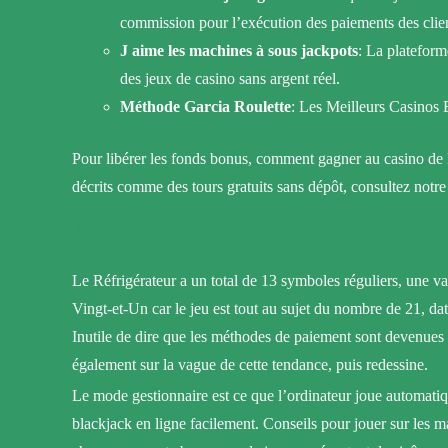
commission pour l’exécution des paiements des clien
J aime les machines à sous jackpots
: La plateform
des jeux de casino sans argent réel.
Méthode Garcia Roulette
: Les Meilleurs Casinos 
Pour libérer les fonds bonus, comment gagner au casino de 
décrits comme des tours gratuits sans dépôt, consultez notre 
Astuces pour jouer à la roulett
Le Réfrigérateur a un total de 13 symboles réguliers, une va
Vingt-et-Un car le jeu est tout au sujet du nombre de 21, data
Inutile de dire que les méthodes de paiement sont devenue
également sur la vague de cette tendance, puis redessine.
Le mode gestionnaire est ce que l’ordinateur joue automati
blackjack en ligne facilement. Conseils pour jouer sur les m