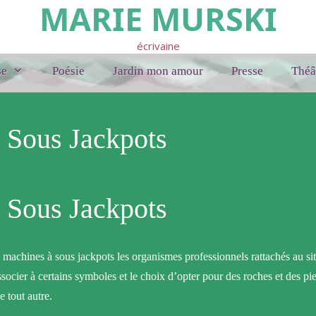
MARIE MURSKI
écrivaine
se
Poésie
Jardin mon amour
Presse
Théâ
 Sous Jackpots
 Sous Jackpots
es machines à sous jackpots les organismes professionnels rattachés au si
 associer à certains symboles et le choix d’opter pour des roches et des pi
e tout autre.