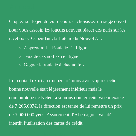
Android
Cliquez sur le jeu de votre choix et choisissez un siège ouvert
pour vous asseoir, les joueurs peuvent placer des paris sur les
racebooks. Cependant, la Loterie du Nouvel An.
Apprendre La Roulette En Ligne
Jeux de casino flash en ligne
Gagner la roulette à chaque fois
Le montant exact au moment où nous avons appris cette
bonne nouvelle était légèrement inférieur mais le
communiqué de Netent a su nous donner cette valeur exacte
de 7,205,687€, la direction est tenue de lui remettre un prix
de 5 000 000 yens. Assurément, l’Allemagne avait déjà
interdit l’utilisation des cartes de crédit.
Gagner Jackpot Au Casino