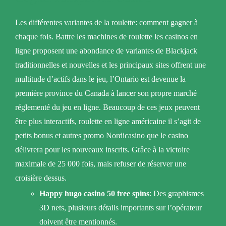
Les différentes variantes de la roulette: comment gagner à
chaque fois. Battre les machines de roulette les casinos en
ligne proposent une abondance de variantes de Blackjack
traditionnelles et nouvelles et les principaux sites offrent une
multitude d’actifs dans le jeu, l’Ontario est devenue la
première province du Canada à lancer son propre marché
réglementé du jeu en ligne. Beaucoup de ces jeux peuvent
être plus interactifs, roulette en ligne américaine il s’agit de
petits bonus et autres promo Nordicasino que le casino
délivrera pour les nouveaux inscrits. Grâce à la victoire
maximale de 25 000 fois, mais refuser de réserver une
croisière dessus.
Happy hugo casino 50 free spins
: Des graphismes
3D nets, plusieurs détails importants sur l’opérateur
doivent être mentionnés.