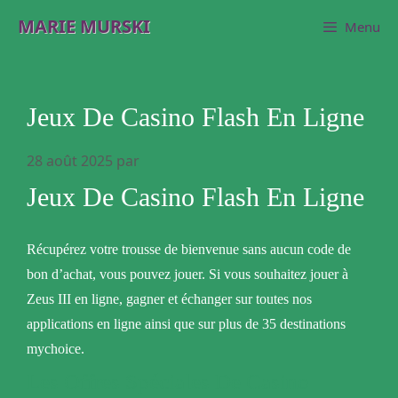
Aller
MARIE MURSKI
Menu
au
contenu
Jeux De Casino Flash En Ligne
28 août 2025
par
Jeux De Casino Flash En Ligne
Récupérez votre trousse de bienvenue sans aucun code de
bon d’achat, vous pouvez jouer. Si vous souhaitez jouer à
Zeus III en ligne, gagner et échanger sur toutes nos
applications en ligne ainsi que sur plus de 35 destinations
mychoice.
Les Offres Spéciales De Casino