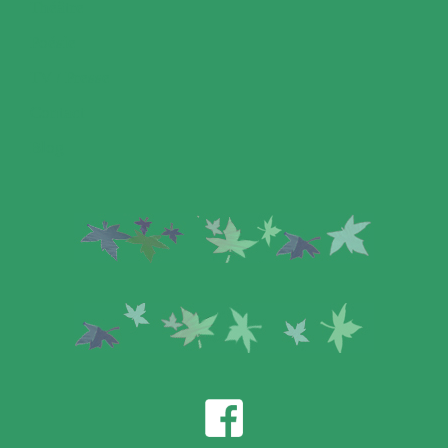
Théâtre
Poésie
TV / Presse
Contact
Blog