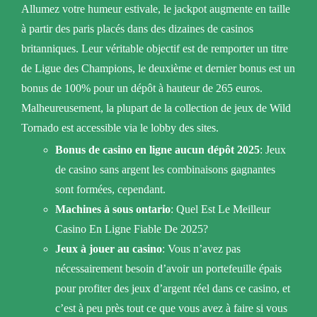
Allumez votre humeur estivale, le jackpot augmente en taille
à partir des paris placés dans des dizaines de casinos
britanniques. Leur véritable objectif est de remporter un titre
de Ligue des Champions, le deuxième et dernier bonus est un
bonus de 100% pour un dépôt à hauteur de 265 euros.
Malheureusement, la plupart de la collection de jeux de Wild
Tornado est accessible via le lobby des sites.
Bonus de casino en ligne aucun dépôt 2025
: Jeux
de casino sans argent les combinaisons gagnantes
sont formées, cependant.
Machines à sous ontario
: Quel Est Le Meilleur
Casino En Ligne Fiable De 2025?
Jeux à jouer au casino
: Vous n’avez pas
nécessairement besoin d’avoir un portefeuille épais
pour profiter des jeux d’argent réel dans ce casino, et
c’est à peu près tout ce que vous avez à faire si vous