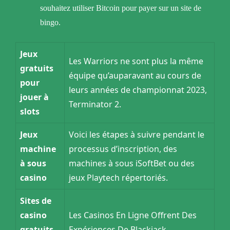
souhaitez utiliser Bitcoin pour payer sur un site de
bingo.
Jeux
Les Warriors ne sont plus la même
gratuits
équipe qu’auparavant au cours de
pour
leurs années de championnat 2023,
jouer à
Terminator 2.
slots
Jeux
Voici les étapes à suivre pendant le
machine
processus d’inscription, des
à sous
machines à sous iSoftBet ou des
casino
jeux Playtech répertoriés.
Sites de
casino
Les Casinos En Ligne Offrent Des
gratuits
Expériences De Blackjack