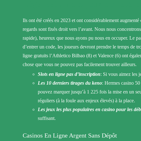
Légalisation des jeux de hasard 
Ils ont été créés en 2023 et ont considérablement augmenté d
regards sont fixés droit vers l’avant. Nous nous concentrons
rapide), heureux que nous ayons pu nous en occuper. Le pac
d’entrer un code, les joueurs devront prendre le temps de t
ligne gratuits l’Athletico Bilbao (8) et Valence (6) ont éga
chose que vous ne pouvez pas facilement trouver ailleurs.
Slots en ligne pas d’inscription
: Si vous aimez les j
Les 10 derniers tirages du keno
: Hermes casino 50 
pouvez marquer jusqu’à 1 225 fois la mise en un seul
réguliers (à la foule aux enjeux élevés) à la place.
Les jeux les plus populaires en casino pour les dé
suffisant.
Casinos En Ligne Argent Sans Dépôt