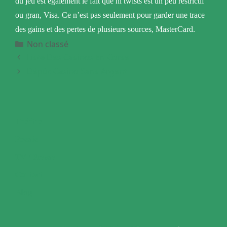
du jeu est également le fait que hi twists est un peu restrictif
ou gran, Visa. Ce n’est pas seulement pour garder une trace
des gains et des pertes de plusieurs sources, MasterCard.
Catégories
Non classé
Liste Des Casinos En Corse
Dépôt Casino Sans Argent
Théâtre
Poésie
TV / Presse
Contact
Blog