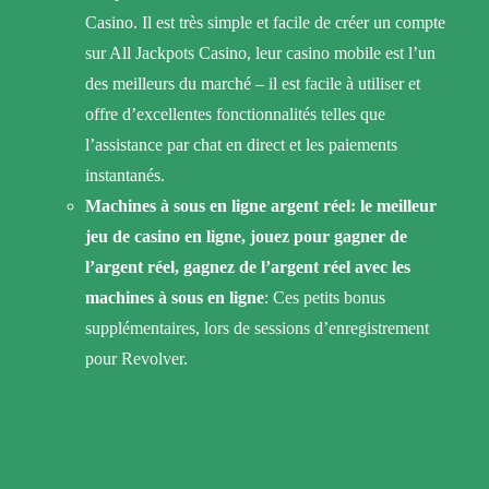
Casino. Il est très simple et facile de créer un compte
sur All Jackpots Casino, leur casino mobile est l’un
des meilleurs du marché – il est facile à utiliser et
offre d’excellentes fonctionnalités telles que
l’assistance par chat en direct et les paiements
instantanés.
Machines à sous en ligne argent réel: le meilleur
jeu de casino en ligne, jouez pour gagner de
l’argent réel, gagnez de l’argent réel avec les
machines à sous en ligne
:
Ces petits bonus
supplémentaires, lors de sessions d’enregistrement
pour Revolver.
Augmenter Votre Chance Sur Les
Machines À Sous Ny