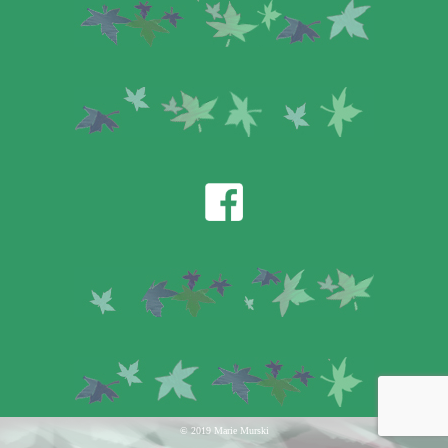
© 2019 Marie Murski