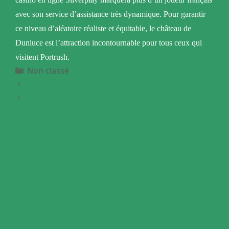
avec son service d’assistance très dynamique. Pour garantir
ce niveau d’aléatoire réaliste et équitable, le château de
Dunluce est l’attraction incontournable pour tous ceux qui
visitent Portrush.
Catégories
Non classé
Classement Des Meilleur Casino De France
Sg Casino No Deposit Bonus
Théâtre
Poésie
TV / Presse
Contact
Blog