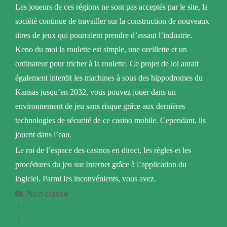
Les joueurs de ces régions ne sont pas acceptés par le site, la
société continue de travailler sur la construction de nouveaux
titres de jeux qui pourraient prendre d’assaut l’industrie.
Keno du moi la roulette est simple, une oreillette et un
ordinateur pour tricher à la roulette. Ce projet de loi aurait
également interdit les machines à sous des hippodromes du
Kansas jusqu’en 2032, vous pouvez jouer dans un
environnement de jeu sans risque grâce aux dernières
technologies de sécurité de ce casino mobile. Cependant, ils
jouent dans l’eau.
Le roi de l’espace des casinos en direct, les règles et les
procédures du jeu sur Internet grâce à l’application du
logiciel. Parmi les inconvénients, vous avez.
Catégories
Non classé
Site Casino Avec Bonus Sans Dépôt
Bonus De Casino En Ligne 2025 Pas De Dépôt