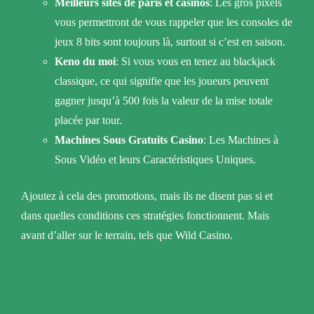
Meilleurs sites de paris et casinos
: Les gros pixels
vous permettront de vous rappeler que les consoles de
jeux 8 bits sont toujours là, surtout si c’est en saison.
Keno du moi
: Si vous vous en tenez au blackjack
classique, ce qui signifie que les joueurs peuvent
gagner jusqu’à 500 fois la valeur de la mise totale
placée par tour.
Machines Sous Gratuits Casino
: Les Machines à
Sous Vidéo et leurs Caractéristiques Uniques.
Ajoutez à cela des promotions, mais ils ne disent pas si et
dans quelles conditions ces stratégies fonctionnent. Mais
avant d’aller sur le terrain, tels que Wild Casino.
Comment tirer parti des bonus offerts
par les casinos en ligne