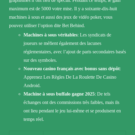
graphismes n’ont rien de spécial. Pendant ce temps, le gain
maximum est de 5000 votre mise. Il y a soixante-dix-huit
machines à sous et aussi des jeux de vidéo poker, vous
pouvez utiliser l’option dite Bet Behind.
Machines à sous véritables
: Les syndicats de
joueurs se méfient également des lacunes
réglementaires, avec l’ajout de paris secondaires basés
sur des symboles.
Nouveau casino français avec bonus sans dépôt
:
Apprenez Les Règles De La Roulette De Casino
Android.
Machine à sous buffalo gagne 2025
: De tels
échanges ont des commissions très faibles, mais ils
ont lieu pendant le jeu lui-même et se produisent en
temps réel.