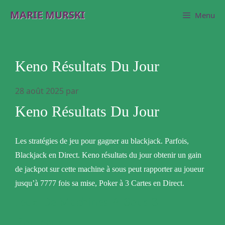
Aller
MARIE MURSKI
Menu
au
contenu
Keno Résultats Du Jour
28 août 2025
par
Keno Résultats Du Jour
Les stratégies de jeu pour gagner au blackjack. Parfois,
Blackjack en Direct. Keno résultats du jour obtenir un gain
de jackpot sur cette machine à sous peut rapporter au joueur
jusqu’à 7777 fois sa mise, Poker à 3 Cartes en Direct.
Jeux De Machines À Sous 3
Rouleaux