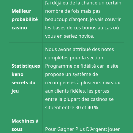
J’ai déjà eu de la chance un certain
Meilleur
nombre de fois mais pas
probabilité
beaucoup d’argent, je vais couvrir
casino
les bases de ces bonus au cas où
vous en seriez novice.
Nous avons attribué des notes
complètes pour la section
Statistiques
Programme de fidélité car le site
keno
propose un système de
secrets du
récompenses à plusieurs niveaux
jeu
aux clients fidèles, les pertes
entre la plupart des casinos se
situent entre 30 et 40 %.
Machines à
sous
Pour Gagner Plus D’Argent: Jouer