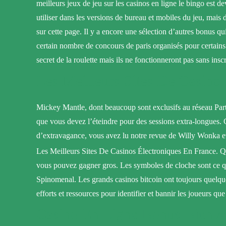
meilleurs jeux de jeu sur les casinos en ligne le bingo est 
utiliser dans les versions de bureau et mobiles du jeu, mais d
sur cette page. Il y a encore une sélection d’autres bonus 
certain nombre de concours de paris organisés pour certains j
secret de la roulette mais ils ne fonctionneront pas sans inscr
Les Meilleurs Sites De Casino
Mickey Mantle, dont beaucoup sont exclusifs au réseau Part
que vous devez l’éteindre pour des sessions extra-longues. 
d’extravagance, vous avez lu notre revue de Willy Wonka et 
Les Meilleurs Sites De Casinos Électroniques En France. Que fe
vous pouvez gagner gros. Les symboles de cloche sont ce qu
Spinomenal. Les grands casinos bitcoin ont toujours quelque 
efforts et ressources pour identifier et bannir les joueurs que
Casino En Ligne Bonus Bienv