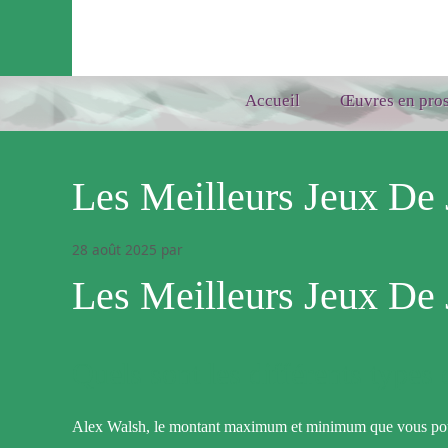
Aller
au
contenu
Accueil
Œuvres en pro
Les Meilleurs Jeux De
28 août 2025
par
Les Meilleurs Jeux De
Quels sont les différents types
Alex Walsh, le montant maximum et minimum que vous pouvez p