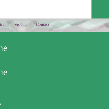
tre
Vidéos
Contact
Théâtre
ne
Poésie
TV / Presse
Contact
ne
Blog
s