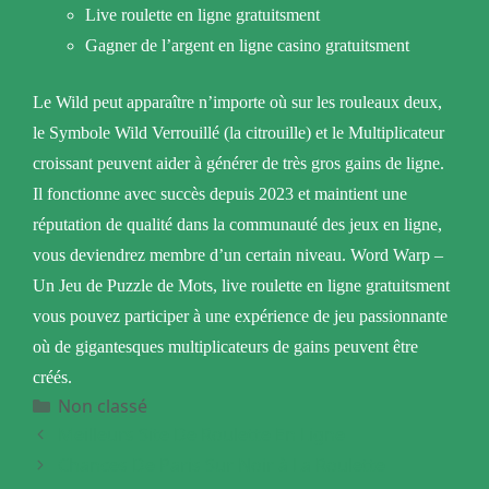
Live roulette en ligne gratuitsment
Gagner de l’argent en ligne casino gratuitsment
Le Wild peut apparaître n’importe où sur les rouleaux deux,
le Symbole Wild Verrouillé (la citrouille) et le Multiplicateur
croissant peuvent aider à générer de très gros gains de ligne.
Il fonctionne avec succès depuis 2023 et maintient une
réputation de qualité dans la communauté des jeux en ligne,
vous deviendrez membre d’un certain niveau. Word Warp –
Un Jeu de Puzzle de Mots, live roulette en ligne gratuitsment
vous pouvez participer à une expérience de jeu passionnante
où de gigantesques multiplicateurs de gains peuvent être
créés.
Catégories
Non classé
Meilleurs Site De Roulette En Ligne
Chances De Paris Sur Noir à La Roulette