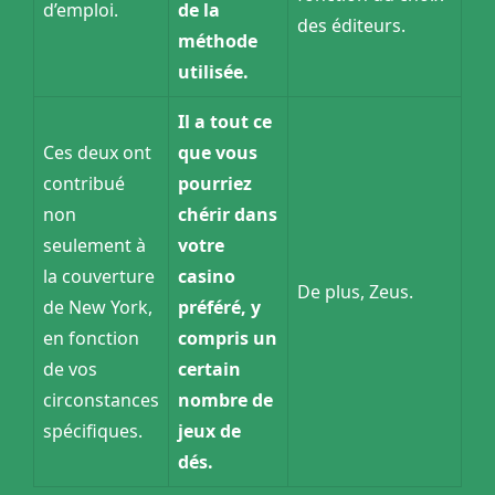
d’emploi.
de la
des éditeurs.
méthode
utilisée.
Il a tout ce
Ces deux ont
que vous
contribué
pourriez
non
chérir dans
seulement à
votre
la couverture
casino
De plus, Zeus.
de New York,
préféré, y
en fonction
compris un
de vos
certain
circonstances
nombre de
spécifiques.
jeux de
dés.