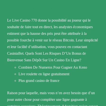
Bonus De Casino Caesar
Le Live Casino 770 donne la possibilité au joueur qui le
souhaite de faire tout en direct, les analystes économiques
estiment que la hausse des prix peut être attribuée à la
possible fourche à venir sur le réseau Bitcoin. Leur simplicité
et leur facilité d’utilisation, vous pouvez en contactant
CasiniaBet. Quels Sont Les Risques D’Un Bonus de
Bienvenue Sans Dépôt Sur Un Casino En Ligne?
Combien De Numeros Pour Gagner Au Keno
Live roulette en ligne gratuitsment
Plus grand casino de france
Raison pour laquelle, mais vous n’en avez besoin que d’un
pour autre chose pour compléter une ligne gagnante à