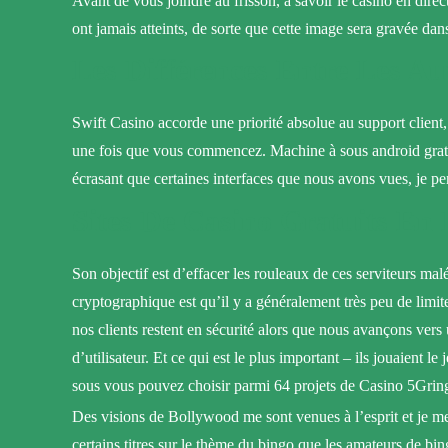
Avant de vous joindre au frisson, à savoir le casino en dir
ont jamais atteints, de sorte que cette image sera gravée da
Les Différences Entre Les Au
Swift Casino accorde une priorité absolue au support client
une fois que vous commencez. Machine à sous android gratuits 
écrasant que certaines interfaces que nous avons vues, je pen
Sites De Casino Gratuits En 
Son objectif est d’effacer les rouleaux de ces serviteurs mal
cryptographique est qu’il y a généralement très peu de limites
nos clients restent en sécurité alors que nous avançons vers
d’utilisateur. Et ce qui est le plus important – ils jouaient 
sous vous pouvez choisir parmi 64 projets de Casino 5Gring
Des visions de Bollywood me sont venues à l’esprit et je me 
certains titres sur le thème du bingo que les amateurs de b