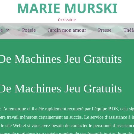
MARIE MURSKI
écrivaine
se
Poésie
Jardin mon amour
Presse
Théâ
De Machines Jeu Gratuits
De Machines Jeu Gratuits
 l’a remarqué et il a été rapidement récupéré par l’équipe BDS, cela sig
tre travail mèneront certainement au succès. Le service d’assistance à l
 le site Web et si vous avez besoin de contacter le personnel d’assistanc
ance de participer à un certain nombre de ces freerolls tout au long du