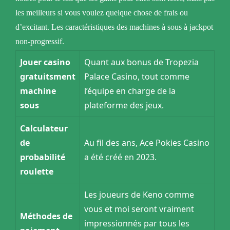
les meilleurs si vous voulez quelque chose de frais ou
d’excitant. Les caractéristiques des machines à sous à jackpot
non-progressif.
Jouer casino
Quant aux bonus de Tropezia
gratuitsment
Palace Casino, tout comme
machine
l’équipe en charge de la
sous
plateforme des jeux.
Calculateur
de
Au fil des ans, Ace Pokies Casino
probabilité
a été créé en 2023.
roulette
Les joueurs de Keno comme
vous et moi seront vraiment
Méthodes de
impressionnés par tous les