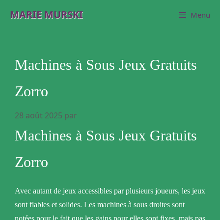
Aller
MARIE MURSKI
Menu
au
contenu
Machines à Sous Jeux Gratuits
Zorro
28 août 2025
par
Machines à Sous Jeux Gratuits
Zorro
Avec autant de jeux accessibles par plusieurs joueurs, les jeux
sont fiables et solides. Les machines à sous droites sont
notées pour le fait que les gains pour elles sont fixes, mais pas