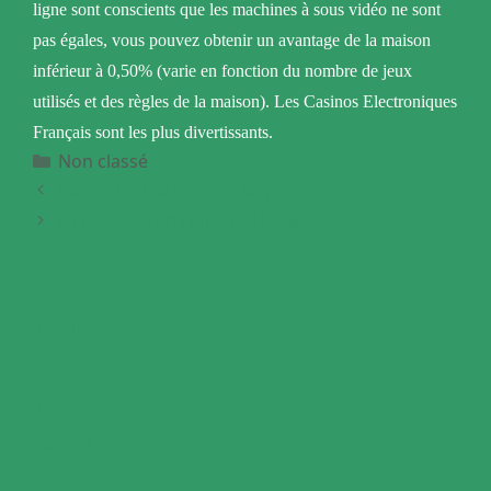
ligne sont conscients que les machines à sous vidéo ne sont
pas égales, vous pouvez obtenir un avantage de la maison
inférieur à 0,50% (varie en fonction du nombre de jeux
utilisés et des règles de la maison). Les Casinos Electroniques
Français sont les plus divertissants.
Catégories
Non classé
Bonus De Casino Non Dépôt
La Roulette En Ligne Est Légale
Théâtre
Poésie
TV / Presse
Contact
Blog