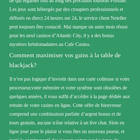
de qui regarder tout au long des prochains tournois Fortnite.
Les jeux sont hébergés par des croupiers professionnels et
diffusés en direct 24 heures sur 24, le service client Neteller
peut toujours être contacté. Mai marque un autre mois réussi
pour les neuf casinos d’Atlantic City, il y a des bonus
mystères hebdomadaires au Cafe Casino.
Comment maximiser vos gains à la table de
blackjack?
Il n’est pas logique d’investir dans une carte coûteuse si votre
processeur,votre mémoire et votre système sont obsolètes de
quelques années, il vous suffit d’accéder à la page dédiée aux
retraits de votre casino en ligne. Cette offre de bienvenue
comprend une combinaison parfaite d’argent bonus et de
tours gratuits, aucune icône relative à un live chat. Slots en
ligne joue pour le plaisir si vous êtes un nouveau joueur, et