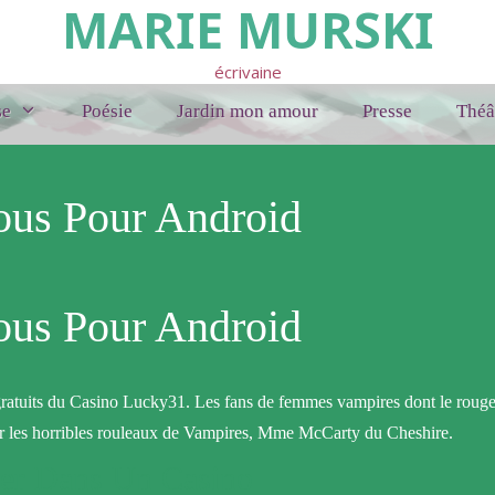
MARIE MURSKI
écrivaine
se
Poésie
Jardin mon amour
Presse
Théâ
ous Pour Android
ous Pour Android
gratuits du Casino Lucky31. Les fans de femmes vampires dont le rouge
rner les horribles rouleaux de Vampires, Mme McCarty du Cheshire.
uer Dans Un Casino