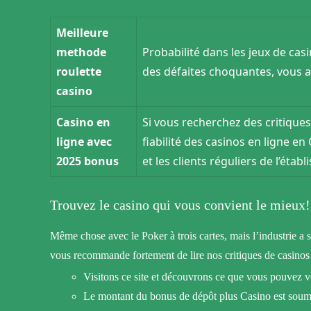
Meilleure
methode
Probabilité dans les jeux de casi
roulette
des défaites choquantes, vous at
casino
Casino en
Si vous recherchez des critiques
ligne avec
fiabilité des casinos en ligne en
2025 bonus
et les clients réguliers de l’étab
Trouvez le casino qui vous convient le mieux!
Même chose avec le Poker à trois cartes, mais l’industrie a
vous recommande fortement de lire nos critiques de casinos
Visitons ce site et découvrons ce que vous pouvez voi
Le montant du bonus de dépôt plus Casino est soumi