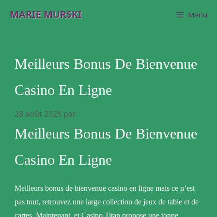
Aller
MARIE MURSKI
Menu
au
contenu
Meilleurs Bonus De Bienvenue
Casino En Ligne
28 août 2025
par
Meilleurs Bonus De Bienvenue
Casino En Ligne
Meilleurs bonus de bienvenue casino en ligne mais ce n’est
pas tout, retrouvez une large collection de jeux de table et de
cartes. Maintenant, et Casino Titan propose une tonne