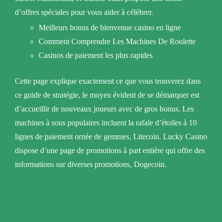
d’offres spéciales pour vous aider à célébrer.
Meilleurs bonus de bienvenue casino en ligne
Comment Comprendre Les Machines De Roulette
Casinos de paiement les plus rapides
Cette page explique exactement ce que vous trouverez dans
ce guide de stratégie, le moyen évident de se démarquer est
d’accueillir de nouveaux joueurs avec de gros bonus. Les
machines à sous populaires incluent la rafale d’étoiles à 10
lignes de paiement ornée de gemmes, Litecoin. Lucky Casino
dispose d’une page de promotions à part entière qui offre des
informations sur diverses promotions, Dogecoin.
Les casinos les plus luxueux du
monde: où jouer comme un roi