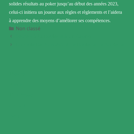
solides résultats au poker jusqu’au début des années 2023,
celui-ci initiera un joueur aux règles et règlements et l’aidera
à apprendre des moyens d’améliorer ses compétences.
Catégories
Non classé
Secrets à La Roulette à Un Casino
Formule De Probabilité De Roulette De Roulette
Théâtre
Poésie
TV / Presse
Contact
Blog